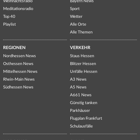
Weihnachtsradio
Bayern News
Meditationsradio
Sport
Top 40
Wetter
Playlist
Alle Orte
Alle Themen
REGIONEN
VERKEHR
Nordhessen News
Staus Hessen
Osthessen News
Blitzer Hessen
Mittelhessen News
Unfälle Hessen
Rhein-Main News
A3 News
Südhessen News
A5 News
A661 News
Günstig tanken
Parkhäuser
Flugplan Frankfurt
Schulausfälle