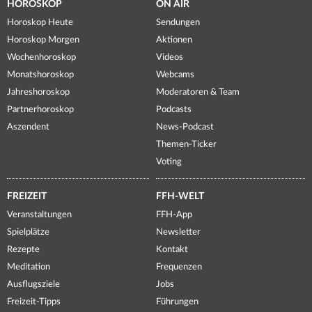
HOROSKOP
ON AIR
Horoskop Heute
Sendungen
Horoskop Morgen
Aktionen
Wochenhoroskop
Videos
Monatshoroskop
Webcams
Jahreshoroskop
Moderatoren & Team
Partnerhoroskop
Podcasts
Aszendent
News-Podcast
Themen-Ticker
Voting
FREIZEIT
FFH-WELT
Veranstaltungen
FFH-App
Spielplätze
Newsletter
Rezepte
Kontakt
Meditation
Frequenzen
Ausflugsziele
Jobs
Freizeit-Tipps
Führungen