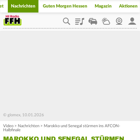
et
Nachrichten
Guten Morgen Hessen
Magazin
Aktionen
Playlist
Staupilot
Wetter
Webcam
Mein
© glomex, 10.01.2026
Video
>
Nachrichten
>
Marokko und Senegal stürmen ins AFCON-
Halbfinale
MAROKKO UND SENEGAL STÜRMEN