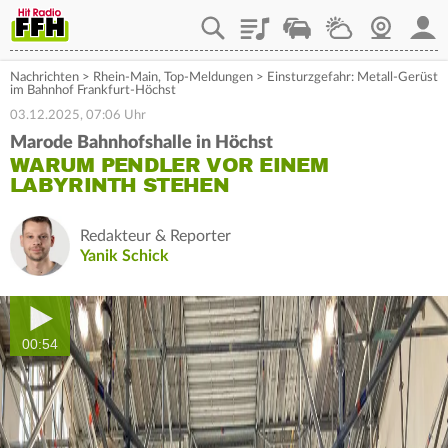
Playlist
Staupilot
Wetter
Webcam
Mein
Nachrichten
>
Rhein-Main
,
Top-Meldungen
>
Einsturzgefahr: Metall-Gerüst
im Bahnhof Frankfurt-Höchst
03.12.2025, 07:06 Uhr
Marode Bahnhofshalle in Höchst
WARUM PENDLER VOR EINEM
LABYRINTH STEHEN
Redakteur & Reporter
Yanik Schick
00:54