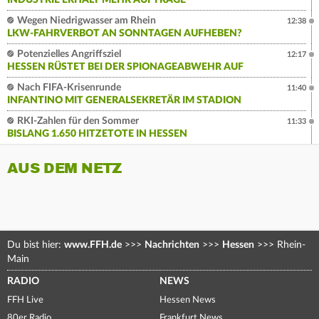
INDUSTRIE ERHÄLT MEHR AUFTRÄGE
Wegen Niedrigwasser am Rhein
12:38
LKW-FAHRVERBOT AN SONNTAGEN AUFHEBEN?
Potenzielles Angriffsziel
12:17
HESSEN RÜSTET BEI DER SPIONAGEABWEHR AUF
Nach FIFA-Krisenrunde
11:40
INFANTINO MIT GENERALSEKRETÄR IM STADION
RKI-Zahlen für den Sommer
11:33
BISLANG 1.650 HITZETOTE IN HESSEN
AUS DEM NETZ
Du bist hier:
www.FFH.de
>>>
Nachrichten
>>>
Hessen
>>>
Rhein-
Main
RADIO
NEWS
FFH Live
Hessen News
80er Radio
Frankfurt News