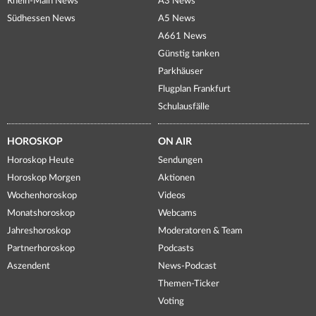
Rhein-Main News
A3 News
Südhessen News
A5 News
A661 News
Günstig tanken
Parkhäuser
Flugplan Frankfurt
Schulausfälle
HOROSKOP
ON AIR
Horoskop Heute
Sendungen
Horoskop Morgen
Aktionen
Wochenhoroskop
Videos
Monatshoroskop
Webcams
Jahreshoroskop
Moderatoren & Team
Partnerhoroskop
Podcasts
Aszendent
News-Podcast
Themen-Ticker
Voting