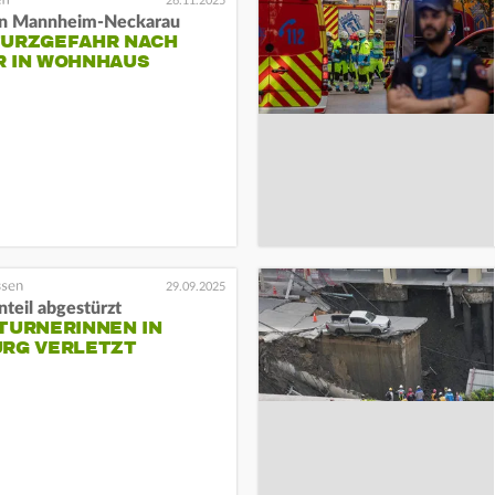
26.11.2025
in Mannheim-Neckarau
TURZGEFAHR NACH
R IN WOHNHAUS
29.09.2025
teil abgestürzt
TURNERINNEN IN
URG VERLETZT