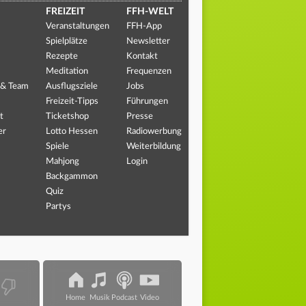
FREIZEIT
FFH-WELT
Veranstaltungen
FFH-App
Spielplätze
Newsletter
Rezepte
Kontakt
Meditation
Frequenzen
 & Team
Ausflugsziele
Jobs
Freizeit-Tipps
Führungen
t
Ticketshop
Presse
er
Lotto Hessen
Radiowerbung
Spiele
Weiterbildung
Mahjong
Login
Backgammon
Quiz
Partys
Home
Musik
Podcast
Video