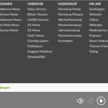
GIONEN
VERKEHR
HOROSKOP
ON AIR
dhessen News
Staus Hessen
Horoskop Heute
Sendungen
hessen News
Blitzer Hessen
Horoskop Morgen
Aktionen
telhessen News
Unfälle Hessen
Wochenhoroskop
Videos
in-Main News
A3 News
Monatshoroskop
Webcams
hessen News
A5 News
Jahreshoroskop
Moderatoren
A661 News
Partnerhoroskop
Podcasts
Günstig tanken
Aszendent
News-Podcas
Parkhäuser
Themen-Tick
Flugplan Frankfurt
Voting
Schulausfälle
llungen