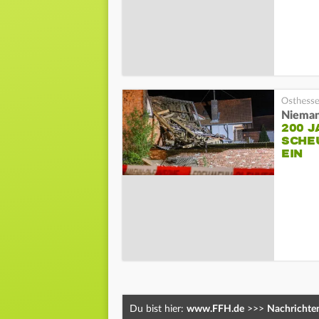
Nieman
200 J
SCHE
EIN
Du bist hier:
www.FFH.de
>>>
Nachrichte