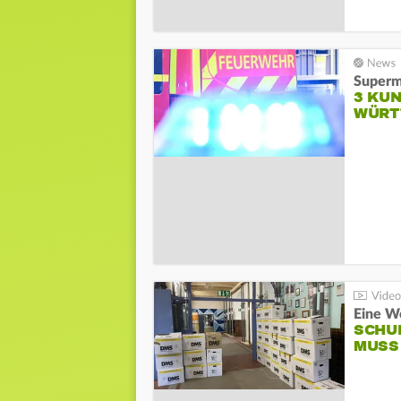
Superm
3 KUN
WÜRT
Eine W
SCHU
MUSS