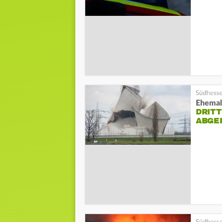
Ehemal
DRIT
ABGE