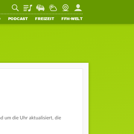
Playlist
Staupilot
Wetter
Webcam
Mein FFH
O
PODCAST
FREIZEIT
FFH-WELT
 um die Uhr aktualisiert, die