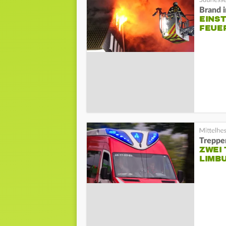
Brand 
EINS
FEUE
Treppen
ZWEI 
LIMB