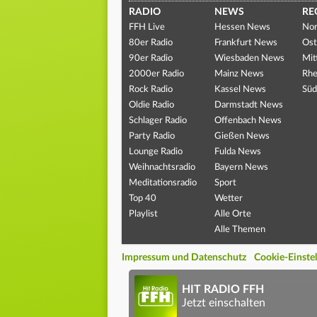
RADIO
NEWS
RE
FFH Live
Hessen News
Nor
80er Radio
Frankfurt News
Ost
90er Radio
Wiesbaden News
Mit
2000er Radio
Mainz News
Rhe
Rock Radio
Kassel News
Süd
Oldie Radio
Darmstadt News
Schlager Radio
Offenbach News
Party Radio
Gießen News
Lounge Radio
Fulda News
Weihnachtsradio
Bayern News
Meditationsradio
Sport
Top 40
Wetter
Playlist
Alle Orte
Alle Themen
Impressum und Datenschutz
Cookie-Einste
HIT RADIO FFH
Jetzt einschalten