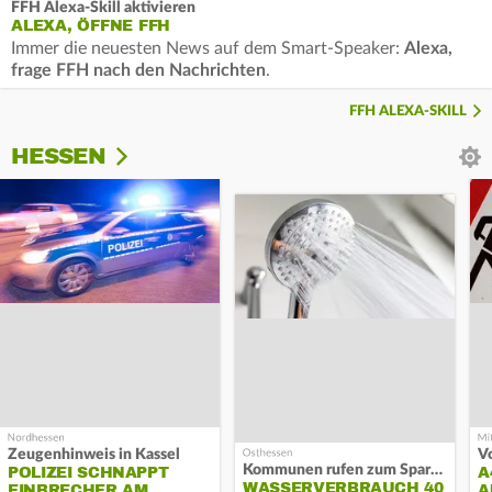
FFH Alexa-Skill aktivieren
ALEXA, ÖFFNE FFH
Immer die neuesten News auf dem Smart-Speaker:
Alexa,
frage FFH nach den Nachrichten
.
FFH ALEXA-SKILL
HESSEN
Zeugenhinweis in Kassel
Kommunen rufen zum Sparen auf
POLIZEI SCHNAPPT
A
WASSERVERBRAUCH 40
EINBRECHER AM
A