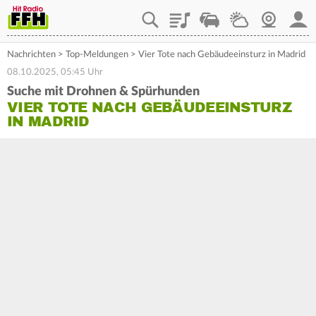
Playlist
Staupilot
Wetter
Webcam
Mein
Nachrichten
>
Top-Meldungen
>
Vier Tote nach Gebäudeeinsturz in Madrid
08.10.2025, 05:45 Uhr
Suche mit Drohnen & Spürhunden
VIER TOTE NACH GEBÄUDEEINSTURZ
IN MADRID