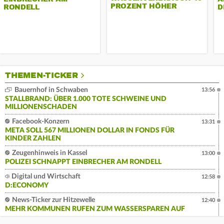
PROZENT HÖHER
RONDELL
D
THEMEN-TICKER
Bauernhof in Schwaben
13:56
STALLBRAND: ÜBER 1.000 TOTE SCHWEINE UND
MILLIONENSCHADEN
Facebook-Konzern
13:31
META SOLL 567 MILLIONEN DOLLAR IN FONDS FÜR
KINDER ZAHLEN
Zeugenhinweis in Kassel
13:00
POLIZEI SCHNAPPT EINBRECHER AM RONDELL
Digital und Wirtschaft
12:58
D:ECONOMY
News-Ticker zur Hitzewelle
12:40
MEHR KOMMUNEN RUFEN ZUM WASSERSPAREN AUF