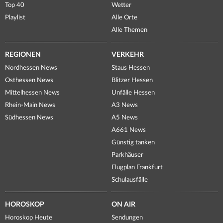
Top 40
Wetter
Playlist
Alle Orte
Alle Themen
REGIONEN
VERKEHR
Nordhessen News
Staus Hessen
Osthessen News
Blitzer Hessen
Mittelhessen News
Unfälle Hessen
Rhein-Main News
A3 News
Südhessen News
A5 News
A661 News
Günstig tanken
Parkhäuser
Flugplan Frankfurt
Schulausfälle
HOROSKOP
ON AIR
Horoskop Heute
Sendungen