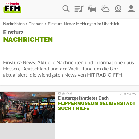
Playlist
Staupilot
Wetter
Webcam
Mein
Nachrichten
>
Themen
>
Einsturz-News: Meldungen im Überblick
Einsturz
NACHRICHTEN
Einsturz-News: Aktuelle Nachrichten und Informationen aus
Hessen, Deutschland und der Welt. Rund um die Uhr
aktualisiert, die wichtigsten News von HIT RADIO FFH.
28.07.2025
Einsturzgefährdetes Dach
FLIPPERMUSEUM SELIGENSTADT
SUCHT HILFE