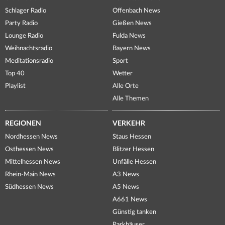
Schlager Radio
Offenbach News
Party Radio
Gießen News
Lounge Radio
Fulda News
Weihnachtsradio
Bayern News
Meditationsradio
Sport
Top 40
Wetter
Playlist
Alle Orte
Alle Themen
REGIONEN
VERKEHR
Nordhessen News
Staus Hessen
Osthessen News
Blitzer Hessen
Mittelhessen News
Unfälle Hessen
Rhein-Main News
A3 News
Südhessen News
A5 News
A661 News
Günstig tanken
Parkhäuser