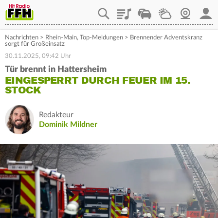
Playlist
Staupilot
Wetter
Webcam
Mein
Nachrichten
>
Rhein-Main
,
Top-Meldungen
>
Brennender Adventskranz
sorgt für Großeinsatz
30.11.2025, 09:42 Uhr
Tür brennt in Hattersheim
EINGESPERRT DURCH FEUER IM 15.
STOCK
Redakteur
Dominik Mildner