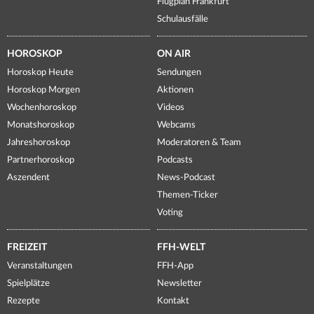
Flugplan Frankfurt
Schulausfälle
HOROSKOP
ON AIR
Horoskop Heute
Sendungen
Horoskop Morgen
Aktionen
Wochenhoroskop
Videos
Monatshoroskop
Webcams
Jahreshoroskop
Moderatoren & Team
Partnerhoroskop
Podcasts
Aszendent
News-Podcast
Themen-Ticker
Voting
FREIZEIT
FFH-WELT
Veranstaltungen
FFH-App
Spielplätze
Newsletter
Rezepte
Kontakt