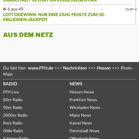
DARMSTADT 98 EHRT UNVERGESSENEN FAN
6 aus 49
15:49
LOTTOGEWINN: NUR EINE ZAHL FEHLTE ZUM 50-
MILLIONEN-JACKPOT
AUS DEM NETZ
Du bist hier:
www.FFH.de
>>>
Nachrichten
>>>
Hessen
>>>
Rhein-
Main
RADIO
NEWS
FFH Live
Hessen News
80er Radio
Frankfurt News
90er Radio
Wiesbaden News
2000er Radio
Mainz News
Rock Radio
Kassel News
Oldie Radio
Darmstadt News
Schlager Radio
Offenbach News