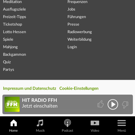
Meditation
Frequenzen
Ausflugsziele
Jobs
Freizeit-Tipps
Führungen
Ticketshop
Presse
Lotto Hessen
Radiowerbung
Spiele
Weiterbildung
Mahjong
Login
Backgammon
Quiz
Partys
Impressum und Datenschutz
Cookie-Einstellungen
HIT RADIO FFH
Jetzt einschalten
Home
Musik
Podcast
Video
Menü