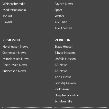
Weihnachtsradio
Bayern News
Meditationsradio
Sport
Top 40
Wetter
Playlist
Alle Orte
Alle Themen
REGIONEN
VERKEHR
Nordhessen News
Staus Hessen
Osthessen News
Blitzer Hessen
Mittelhessen News
Unfälle Hessen
Rhein-Main News
A3 News
Südhessen News
A5 News
A661 News
Günstig tanken
Parkhäuser
Flugplan Frankfurt
Schulausfälle