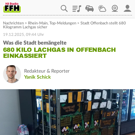
Playlist
Staupilot
Wetter
Webcam
Mein
Nachrichten
>
Rhein-Main
,
Top-Meldungen
>
Stadt Offenbach stellt 680
Kilogramm Lachgas sicher
19.12.2025, 09:44 Uhr
Was die Stadt bemängelte
680 KILO LACHGAS IN OFFENBACH
EINKASSIERT
Redakteur & Reporter
Yanik Schick