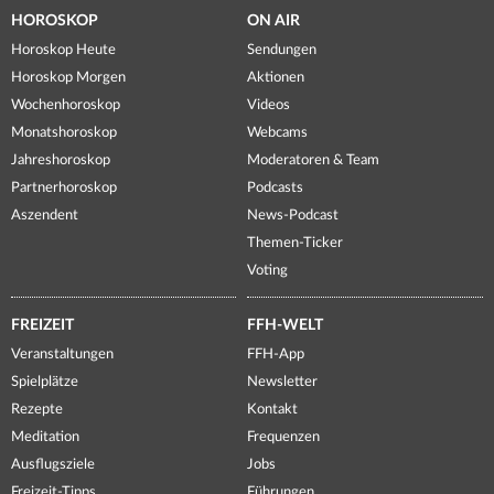
HOROSKOP
ON AIR
Horoskop Heute
Sendungen
Horoskop Morgen
Aktionen
Wochenhoroskop
Videos
Monatshoroskop
Webcams
Jahreshoroskop
Moderatoren & Team
Partnerhoroskop
Podcasts
Aszendent
News-Podcast
Themen-Ticker
Voting
FREIZEIT
FFH-WELT
Veranstaltungen
FFH-App
Spielplätze
Newsletter
Rezepte
Kontakt
Meditation
Frequenzen
Ausflugsziele
Jobs
Freizeit-Tipps
Führungen