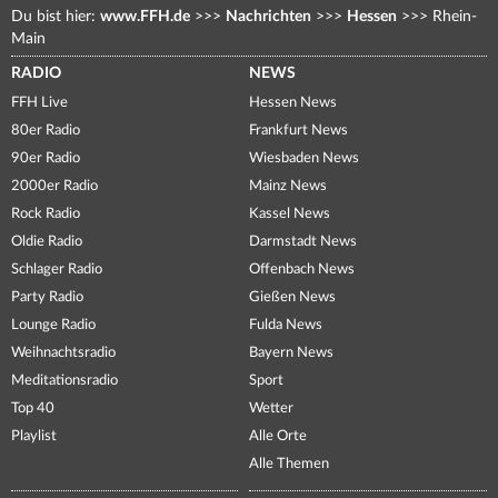
Du bist hier:
www.FFH.de
>>>
Nachrichten
>>>
Hessen
>>>
Rhein-
Main
RADIO
NEWS
FFH Live
Hessen News
80er Radio
Frankfurt News
90er Radio
Wiesbaden News
2000er Radio
Mainz News
Rock Radio
Kassel News
Oldie Radio
Darmstadt News
Schlager Radio
Offenbach News
Party Radio
Gießen News
Lounge Radio
Fulda News
Weihnachtsradio
Bayern News
Meditationsradio
Sport
Top 40
Wetter
Playlist
Alle Orte
Alle Themen