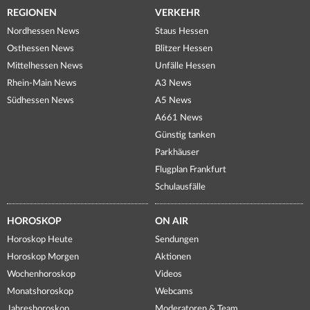
REGIONEN
VERKEHR
Nordhessen News
Staus Hessen
Osthessen News
Blitzer Hessen
Mittelhessen News
Unfälle Hessen
Rhein-Main News
A3 News
Südhessen News
A5 News
A661 News
Günstig tanken
Parkhäuser
Flugplan Frankfurt
Schulausfälle
HOROSKOP
ON AIR
Horoskop Heute
Sendungen
Horoskop Morgen
Aktionen
Wochenhoroskop
Videos
Monatshoroskop
Webcams
Jahreshoroskop
Moderatoren & Team