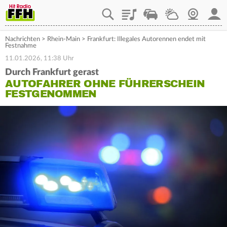
Playlist
Staupilot
Wetter
Webcam
Mein
Nachrichten
>
Rhein-Main
>
Frankfurt: Illegales Autorennen endet mit
Festnahme
11.01.2026, 11:38 Uhr
Durch Frankfurt gerast
AUTOFAHRER OHNE FÜHRERSCHEIN
FESTGENOMMEN