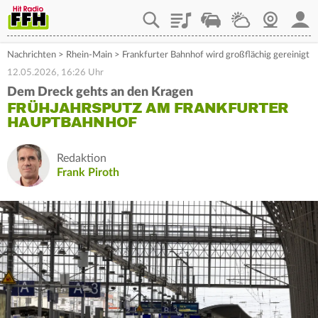
Playlist
Staupilot
Wetter
Webcam
Mein
Nachrichten
>
Rhein-Main
>
Frankfurter Bahnhof wird großflächig gereinigt
12.05.2026, 16:26 Uhr
Dem Dreck gehts an den Kragen
FRÜHJAHRSPUTZ AM FRANKFURTER
HAUPTBAHNHOF
Redaktion
Frank Piroth