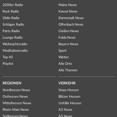
2000er Radio
Mainz News
Rock Radio
Kassel News
Oldie Radio
Darmstadt News
Schlager Radio
Offenbach News
Party Radio
Gießen News
Lounge Radio
Fulda News
Weihnachtsradio
Bayern News
Meditationsradio
Sport
Top 40
Wetter
Playlist
Alle Orte
Alle Themen
REGIONEN
VERKEHR
Nordhessen News
Staus Hessen
Osthessen News
Blitzer Hessen
Mittelhessen News
Unfälle Hessen
Rhein-Main News
A3 News
Südhessen News
A5 News