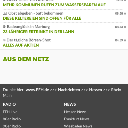
News-Ticker zur Hitzewelle
10:33
MEHR KOMMUNEN RUFEN ZUM WASSERSPAREN AUF
Obst abgeben - Saft bekommen
09:58
DIESE KELTEREIEN SIND OFFEN FÜR ALLE
Badeunglück in Marburg
08:43
23-JÄHRIGER ERTRINKT IN DER LAHN
Der tägliche Börsen-Shot
04:59
ALLES AUF AKTIEN
AUS DEM NETZ
Du bist hier:
www.FFH.de
>>>
Nachrichten
>>>
Hessen
>>>
Rhein-
Main
RADIO
NEWS
FFH Live
Hessen News
80er Radio
Frankfurt News
90er Radio
Wiesbaden News