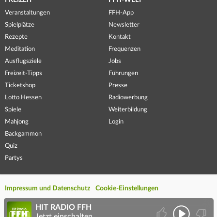
FREIZEIT
FFH-WELT
Veranstaltungen
FFH-App
Spielplätze
Newsletter
Rezepte
Kontakt
Meditation
Frequenzen
Ausflugsziele
Jobs
Freizeit-Tipps
Führungen
Ticketshop
Presse
Lotto Hessen
Radiowerbung
Spiele
Weiterbildung
Mahjong
Login
Backgammon
Quiz
Partys
Impressum und Datenschutz
Cookie-Einstellungen
HIT RADIO FFH
Jetzt einschalten