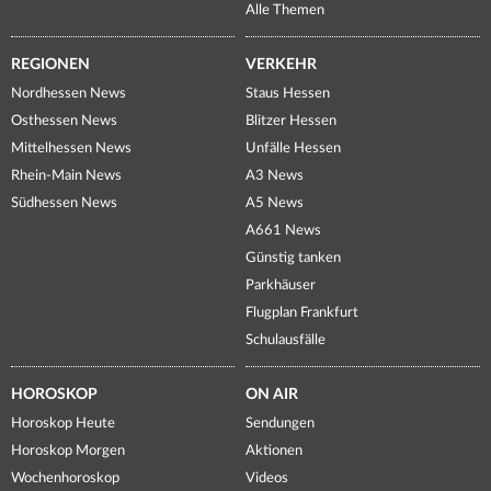
Alle Themen
REGIONEN
VERKEHR
Nordhessen News
Staus Hessen
Osthessen News
Blitzer Hessen
Mittelhessen News
Unfälle Hessen
Rhein-Main News
A3 News
Südhessen News
A5 News
A661 News
Günstig tanken
Parkhäuser
Flugplan Frankfurt
Schulausfälle
HOROSKOP
ON AIR
Horoskop Heute
Sendungen
Horoskop Morgen
Aktionen
Wochenhoroskop
Videos