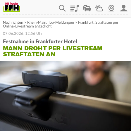
Playlist
Staupilot
Wetter
Webcam
Mein
Nachrichten
>
Rhein-Main
,
Top-Meldungen
>
Frankfurt: Straftaten per
Online-Livestream angedroht
07.06.2026, 12:56 Uhr
Festnahme in Frankfurter Hotel
MANN DROHT PER LIVESTREAM
STRAFTATEN AN