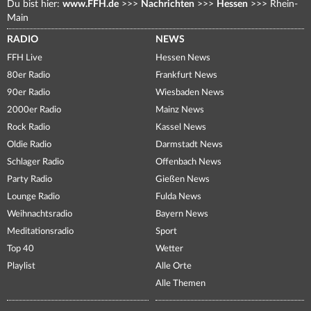
Du bist hier:
www.FFH.de
>>>
Nachrichten
>>>
Hessen
>>>
Rhein-
Main
RADIO
NEWS
FFH Live
Hessen News
80er Radio
Frankfurt News
90er Radio
Wiesbaden News
2000er Radio
Mainz News
Rock Radio
Kassel News
Oldie Radio
Darmstadt News
Schlager Radio
Offenbach News
Party Radio
Gießen News
Lounge Radio
Fulda News
Weihnachtsradio
Bayern News
Meditationsradio
Sport
Top 40
Wetter
Playlist
Alle Orte
Alle Themen