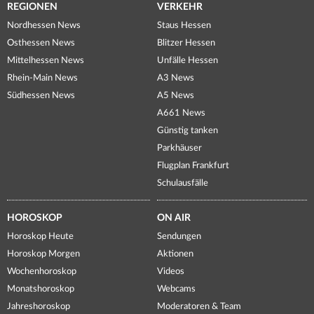
REGIONEN
VERKEHR
Nordhessen News
Staus Hessen
Osthessen News
Blitzer Hessen
Mittelhessen News
Unfälle Hessen
Rhein-Main News
A3 News
Südhessen News
A5 News
A661 News
Günstig tanken
Parkhäuser
Flugplan Frankfurt
Schulausfälle
HOROSKOP
ON AIR
Horoskop Heute
Sendungen
Horoskop Morgen
Aktionen
Wochenhoroskop
Videos
Monatshoroskop
Webcams
Jahreshoroskop
Moderatoren & Team