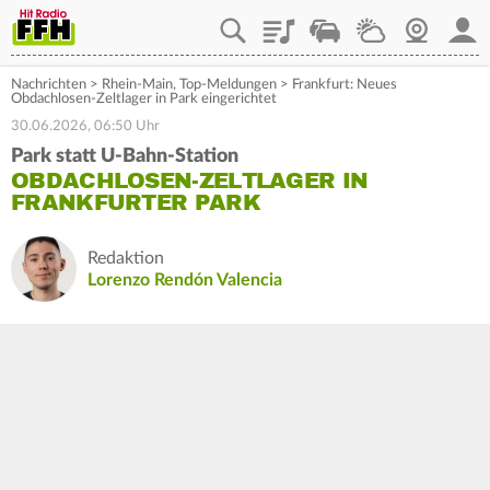
Playlist
Staupilot
Wetter
Webcam
Mein
Nachrichten
>
Rhein-Main
,
Top-Meldungen
>
Frankfurt: Neues
Obdachlosen-Zeltlager in Park eingerichtet
30.06.2026, 06:50 Uhr
Park statt U-Bahn-Station
OBDACHLOSEN-ZELTLAGER IN
FRANKFURTER PARK
Redaktion
Lorenzo Rendón Valencia