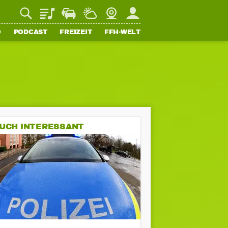
Playlist
Staupilot
Wetter
Webcam
Mein FFH
O
PODCAST
FREIZEIT
FFH-WELT
UCH INTERESSANT