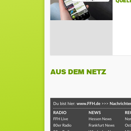
QUEL
AUS DEM NETZ
Du bist hier:
www.FFH.de
>>>
Nachrichte
RADIO
NEWS
RE
FFH Live
Hessen News
Nor
80er Radio
Frankfurt News
Ost