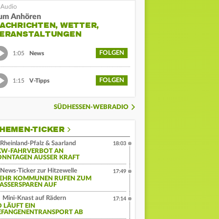
um Anhören
ACHRICHTEN, WETTER,
ERANSTALTUNGEN
FOLGEN
1:05
News
FOLGEN
1:15
V-Tipps
SÜDHESSEN-WEBRADIO
HEMEN-TICKER
Rheinland-Pfalz & Saarland
18:03
KW-FAHRVERBOT AN
ONNTAGEN AUSSER KRAFT
News-Ticker zur Hitzewelle
17:49
EHR KOMMUNEN RUFEN ZUM
ASSERSPAREN AUF
Mini-Knast auf Rädern
17:14
O LÄUFT EIN
EFANGENENTRANSPORT AB