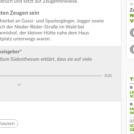
bruch und setzt auf Zeugenhinweise.
Z
nten Zeugen sein
N
V
i hierbei an Gassi- und Spaziergänger, Jogger sowie
ich der Nieder-Röder-Straße im Wald bei
nnishof, der kleinen Hütte nahe dem Haus
platz unterwegs waren.
weisgeber"
um Südosthessen erklärt, dass sie auf viele
0:25
T
L
S
M
W
shausen
S
G