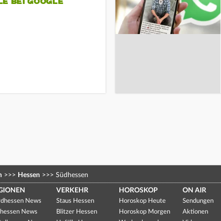
LE BEI GOOGLE
n
>>>
Hessen
>>>
Südhessen
GIONEN
VERKEHR
HOROSKOP
ON AIR
dhessen News
Staus Hessen
Horoskop Heute
Sendungen
hessen News
Blitzer Hessen
Horoskop Morgen
Aktionen