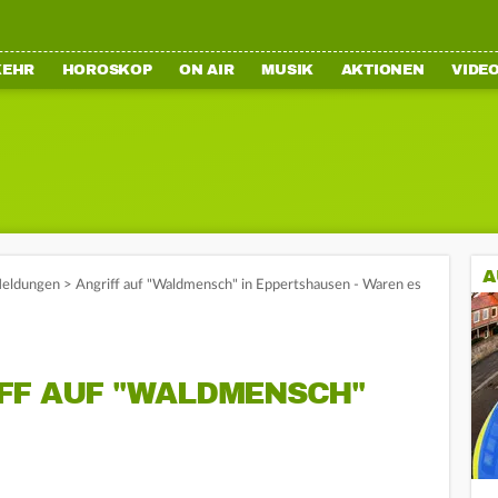
KEHR
HOROSKOP
ON AIR
MUSIK
AKTIONEN
VIDE
A
eldungen
>
Angriff auf "Waldmensch" in Eppertshausen - Waren es
FF AUF "WALDMENSCH"