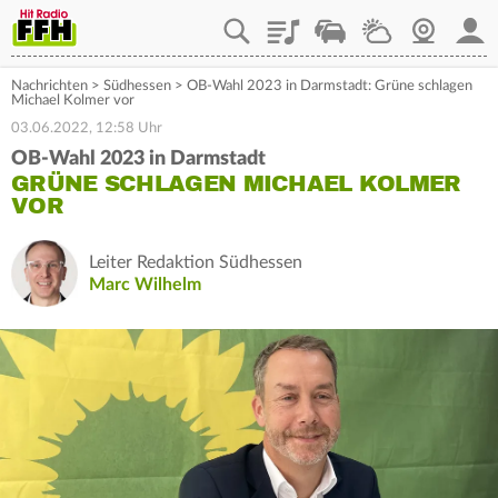
Playlist
Staupilot
Wetter
Webcam
Mein
Nachrichten
>
Südhessen
>
OB-Wahl 2023 in Darmstadt: Grüne schlagen
Michael Kolmer vor
03.06.2022, 12:58 Uhr
OB-Wahl 2023 in Darmstadt
GRÜNE SCHLAGEN MICHAEL KOLMER
VOR
Leiter Redaktion Südhessen
Marc Wilhelm