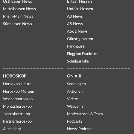
Osthessen News
Blitzer Hessen
Mittelhessen News
Unfälle Hessen
Rhein-Main News
A3 News
Südhessen News
A5 News
A661 News
Günstig tanken
Parkhäuser
Flugplan Frankfurt
Schulausfälle
HOROSKOP
ON AIR
Horoskop Heute
Sendungen
Horoskop Morgen
Aktionen
Wochenhoroskop
Videos
Monatshoroskop
Webcams
Jahreshoroskop
Moderatoren & Team
Partnerhoroskop
Podcasts
Aszendent
News-Podcast