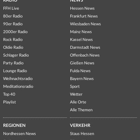
RADIO
NEWS
FFH Live
Hessen News
80er Radio
Frankfurt News
90er Radio
Wiesbaden News
2000er Radio
Mainz News
Rock Radio
Kassel News
Oldie Radio
Darmstadt News
Schlager Radio
Offenbach News
Party Radio
Gießen News
Lounge Radio
Fulda News
Weihnachtsradio
Bayern News
Meditationsradio
Sport
Top 40
Wetter
Playlist
Alle Orte
Alle Themen
REGIONEN
VERKEHR
Nordhessen News
Staus Hessen