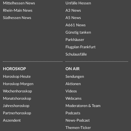
Mittelhessen News
Unfälle Hessen
Rhein-Main News
A3 News
Südhessen News
A5 News
A661 News
Günstig tanken
Parkhäuser
Flugplan Frankfurt
Schulausfälle
HOROSKOP
ON AIR
Horoskop Heute
Sendungen
Horoskop Morgen
Aktionen
Wochenhoroskop
Videos
Monatshoroskop
Webcams
Jahreshoroskop
Moderatoren & Team
Partnerhoroskop
Podcasts
Aszendent
News-Podcast
Themen-Ticker