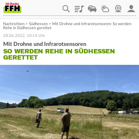
Playlist
Staupilot
Wetter
Webcam
Mein
Nachrichten
>
Südhessen
>
Mit Drohne und Infrarotsensoren: So werden
Rehe in Südhessen gerettet
28.06.2022, 10:14 Uhr
Mit Drohne und Infrarotsensoren
SO WERDEN REHE IN SÜDHESSEN
GERETTET