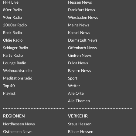
FFH Live
Hessen News
80er Radio
Frankfurt News
90er Radio
Wiesbaden News
2000er Radio
Mainz News
Rock Radio
Kassel News
Oldie Radio
Darmstadt News
Schlager Radio
Offenbach News
Party Radio
Gießen News
Lounge Radio
Fulda News
Weihnachtsradio
Bayern News
Meditationsradio
Sport
Top 40
Wetter
Playlist
Alle Orte
Alle Themen
REGIONEN
VERKEHR
Nordhessen News
Staus Hessen
Osthessen News
Blitzer Hessen