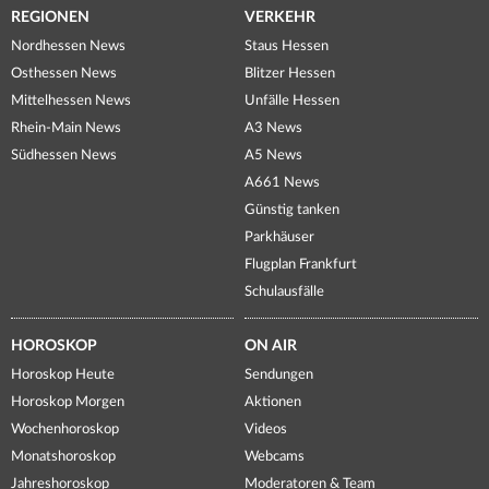
REGIONEN
VERKEHR
Nordhessen News
Staus Hessen
Osthessen News
Blitzer Hessen
Mittelhessen News
Unfälle Hessen
Rhein-Main News
A3 News
Südhessen News
A5 News
A661 News
Günstig tanken
Parkhäuser
Flugplan Frankfurt
Schulausfälle
HOROSKOP
ON AIR
Horoskop Heute
Sendungen
Horoskop Morgen
Aktionen
Wochenhoroskop
Videos
Monatshoroskop
Webcams
Jahreshoroskop
Moderatoren & Team