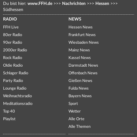
Du bist hier:
www.FFH.de
>>>
Nachrichten
>>>
Hessen
>>>
Südhessen
RADIO
NEWS
FFH Live
Hessen News
80er Radio
Frankfurt News
90er Radio
Wiesbaden News
2000er Radio
Mainz News
Rock Radio
Kassel News
Oldie Radio
Darmstadt News
Schlager Radio
Offenbach News
Party Radio
Gießen News
Lounge Radio
Fulda News
Weihnachtsradio
Bayern News
Meditationsradio
Sport
Top 40
Wetter
Playlist
Alle Orte
Alle Themen