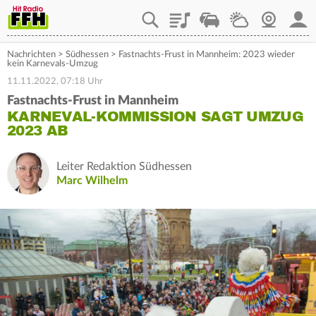
Playlist
Staupilot
Wetter
Webcam
Mein
Nachrichten
>
Südhessen
>
Fastnachts-Frust in Mannheim: 2023 wieder
kein Karnevals-Umzug
11.11.2022, 07:18 Uhr
Fastnachts-Frust in Mannheim
KARNEVAL-KOMMISSION SAGT UMZUG
2023 AB
Leiter Redaktion Südhessen
Marc Wilhelm