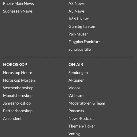
Rhein-Main News
A3 News
Südhessen News
A5 News
A661 News
Günstig tanken
Parkhäuser
Flugplan Frankfurt
Schulausfälle
HOROSKOP
ON AIR
Horoskop Heute
Sendungen
Horoskop Morgen
Aktionen
Wochenhoroskop
Videos
Monatshoroskop
Webcams
Jahreshoroskop
Moderatoren & Team
Partnerhoroskop
Podcasts
Aszendent
News-Podcast
Themen-Ticker
Voting