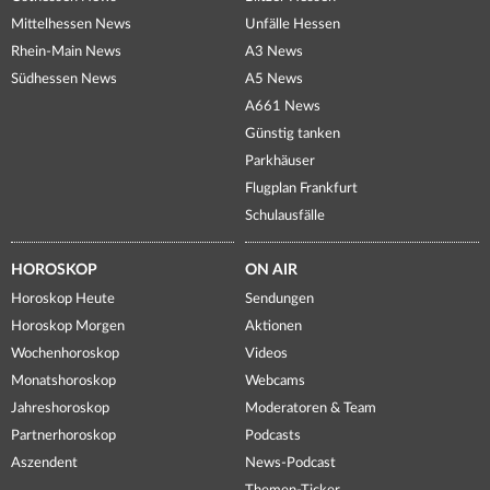
Mittelhessen News
Unfälle Hessen
Rhein-Main News
A3 News
Südhessen News
A5 News
A661 News
Günstig tanken
Parkhäuser
Flugplan Frankfurt
Schulausfälle
HOROSKOP
ON AIR
Horoskop Heute
Sendungen
Horoskop Morgen
Aktionen
Wochenhoroskop
Videos
Monatshoroskop
Webcams
Jahreshoroskop
Moderatoren & Team
Partnerhoroskop
Podcasts
Aszendent
News-Podcast