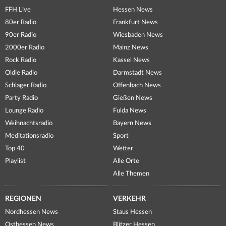
FFH Live
Hessen News
80er Radio
Frankfurt News
90er Radio
Wiesbaden News
2000er Radio
Mainz News
Rock Radio
Kassel News
Oldie Radio
Darmstadt News
Schlager Radio
Offenbach News
Party Radio
Gießen News
Lounge Radio
Fulda News
Weihnachtsradio
Bayern News
Meditationsradio
Sport
Top 40
Wetter
Playlist
Alle Orte
Alle Themen
REGIONEN
VERKEHR
Nordhessen News
Staus Hessen
Osthessen News
Blitzer Hessen