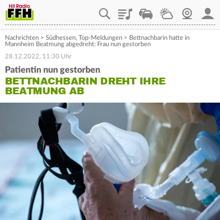
Playlist
Staupilot
Wetter
Webcam
Mein
Nachrichten
>
Südhessen
,
Top-Meldungen
>
Bettnachbarin hatte in
Mannheim Beatmung abgedreht: Frau nun gestorben
28.12.2022, 11:30 Uhr
Patientin nun gestorben
BETTNACHBARIN DREHT IHRE
BEATMUNG AB