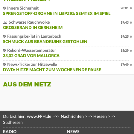
Innere Sicherheit
20:01
SPRENGSTOFF-DROHNE IN LEIPZIG: SEMTEX IM SPIEL
Schwarze Rauchwolke
19:43
GROSSBRAND IN GERNSHEIM
Fassungslos-Tat in Lauterbach
19:25
SCHMUCK AUS BRANDRUINE GESTOHLEN
Rekord-Wassertemperatur
18:29
33,02 GRAD VOR MALLORCA
News-Ticker zur Hitzewelle
17:49
DWD: HITZE MACHT ZUM WOCHENENDE PAUSE
AUS DEM NETZ
Du bist hier:
www.FFH.de
>>>
Nachrichten
>>>
Hessen
>>>
Südhessen
RADIO
NEWS