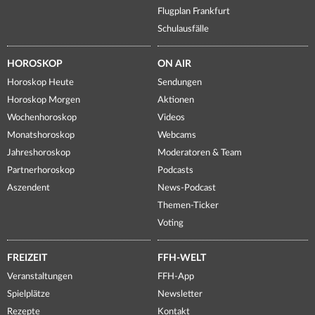
Flugplan Frankfurt
Schulausfälle
HOROSKOP
ON AIR
Horoskop Heute
Sendungen
Horoskop Morgen
Aktionen
Wochenhoroskop
Videos
Monatshoroskop
Webcams
Jahreshoroskop
Moderatoren & Team
Partnerhoroskop
Podcasts
Aszendent
News-Podcast
Themen-Ticker
Voting
FREIZEIT
FFH-WELT
Veranstaltungen
FFH-App
Spielplätze
Newsletter
Rezepte
Kontakt