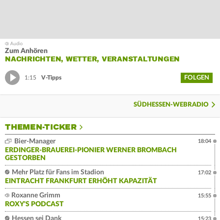
Zum Anhören
NACHRICHTEN, WETTER, VERANSTALTUNGEN
FOLGEN
1:15
V-Tipps
SÜDHESSEN-WEBRADIO
THEMEN-TICKER
Bier-Manager
18:04
ERDINGER-BRAUEREI-PIONIER WERNER BROMBACH
GESTORBEN
Mehr Platz für Fans im Stadion
17:02
EINTRACHT FRANKFURT ERHÖHT KAPAZITÄT
Roxanne Grimm
15:55
ROXY'S PODCAST
Hessen sei Dank
15:23