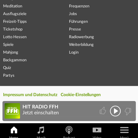
Meditation
Frequenzen
Ausflugsziele
Jobs
Freizeit-Tipps
Führungen
Ticketshop
Presse
Lotto Hessen
Radiowerbung
Spiele
Weiterbildung
Mahjong
Login
Backgammon
Quiz
Partys
Impressum und Datenschutz
Cookie-Einstellungen
HIT RADIO FFH
Jetzt einschalten
Home
Musik
Podcast
Video
Menü