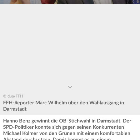
0
seconds
of
0
seconds
© dpa/FFH
FFH-Reporter Marc Wilhelm über den Wahlausgang in
Darmstadt
Hanno Benz gewinnt die OB-Stichwahl in Darmstadt. Der
SPD-Politiker konnte sich gegen seinen Konkurrenten
Michael Kolmer von den Grünen mit einem komfortablen
Abstand durchsetzen. Damit kommt es zu einem