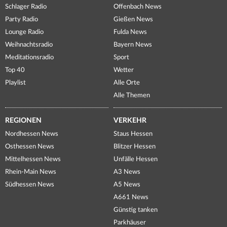
Schlager Radio
Offenbach News
Party Radio
Gießen News
Lounge Radio
Fulda News
Weihnachtsradio
Bayern News
Meditationsradio
Sport
Top 40
Wetter
Playlist
Alle Orte
Alle Themen
REGIONEN
VERKEHR
Nordhessen News
Staus Hessen
Osthessen News
Blitzer Hessen
Mittelhessen News
Unfälle Hessen
Rhein-Main News
A3 News
Südhessen News
A5 News
A661 News
Günstig tanken
Parkhäuser