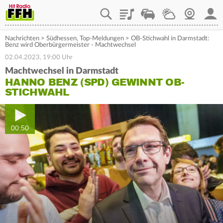
Playlist
Staupilot
Wetter
Webcam
Mein
Nachrichten
>
Südhessen
,
Top-Meldungen
>
OB-Stichwahl in Darmstadt:
Benz wird Oberbürgermeister - Machtwechsel
02.04.2023, 19:00 Uhr
Machtwechsel in Darmstadt
HANNO BENZ (SPD) GEWINNT OB-
STICHWAHL
00:50