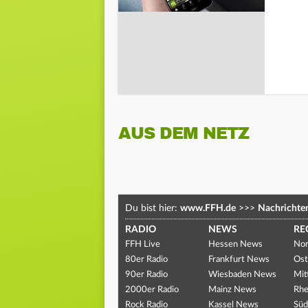
AUS DEM NETZ
Du bist hier:
www.FFH.de
>>>
Nachrichte
RADIO
NEWS
RE
FFH Live
Hessen News
Nor
80er Radio
Frankfurt News
Ost
90er Radio
Wiesbaden News
Mit
2000er Radio
Mainz News
Rhe
Rock Radio
Kassel News
Süd