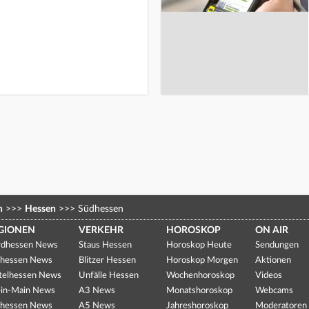
n
>>>
Hessen
>>>
Südhessen
GIONEN
VERKEHR
HOROSKOP
ON AIR
dhessen News
Staus Hessen
Horoskop Heute
Sendungen
hessen News
Blitzer Hessen
Horoskop Morgen
Aktionen
telhessen News
Unfälle Hessen
Wochenhoroskop
Videos
in-Main News
A3 News
Monatshoroskop
Webcams
hessen News
A5 News
Jahreshoroskop
Moderatoren