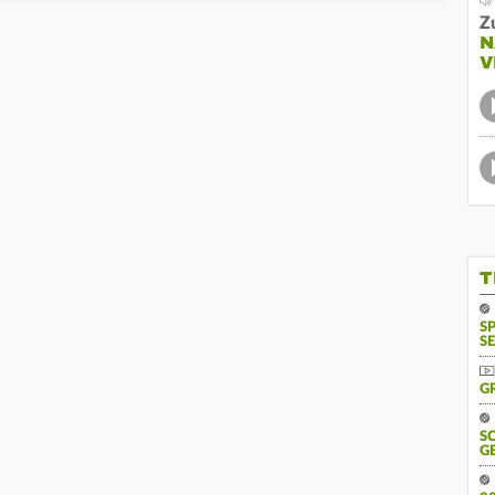
Z
N
V
T
S
SE
G
S
G