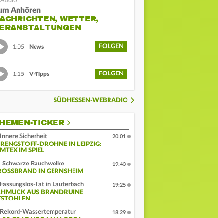
um Anhören
ACHRICHTEN, WETTER,
ERANSTALTUNGEN
FOLGEN
1:05
News
FOLGEN
1:15
V-Tipps
SÜDHESSEN-WEBRADIO
HEMEN-TICKER
Innere Sicherheit
20:01
PRENGSTOFF-DROHNE IN LEIPZIG:
MTEX IM SPIEL
Schwarze Rauchwolke
19:43
ROSSBRAND IN GERNSHEIM
Fassungslos-Tat in Lauterbach
19:25
CHMUCK AUS BRANDRUINE
ESTOHLEN
Rekord-Wassertemperatur
18:29