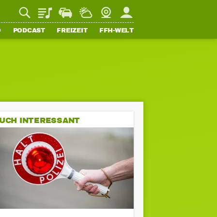
Playlist
Staupilot
Wetter
Webcam
Mein FFH
O
PODCAST
FREIZEIT
FFH-WELT
UCH INTERESSANT