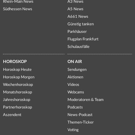
Rhein-Main News
A3 News
Südhessen News
A5 News
A661 News
Günstig tanken
Parkhäuser
Flugplan Frankfurt
Schulausfälle
HOROSKOP
ON AIR
Horoskop Heute
Sendungen
Horoskop Morgen
Aktionen
Wochenhoroskop
Videos
Monatshoroskop
Webcams
Jahreshoroskop
Moderatoren & Team
Partnerhoroskop
Podcasts
Aszendent
News-Podcast
Themen-Ticker
Voting