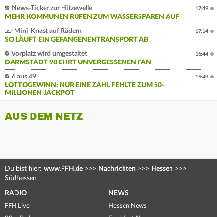
News-Ticker zur Hitzewelle
17:49
MEHR KOMMUNEN RUFEN ZUM WASSERSPAREN AUF
Mini-Knast auf Rädern
17:14
SO LÄUFT EIN GEFANGENENTRANSPORT AB
Vorplatz wird umgestaltet
16:44
DARMSTADT 98 EHRT UNVERGESSENEN FAN
6 aus 49
15:49
LOTTOGEWINN: NUR EINE ZAHL FEHLTE ZUM 50-
MILLIONEN-JACKPOT
AUS DEM NETZ
Du bist hier:
www.FFH.de
>>>
Nachrichten
>>>
Hessen
>>>
Südhessen
RADIO
NEWS
FFH Live
Hessen News