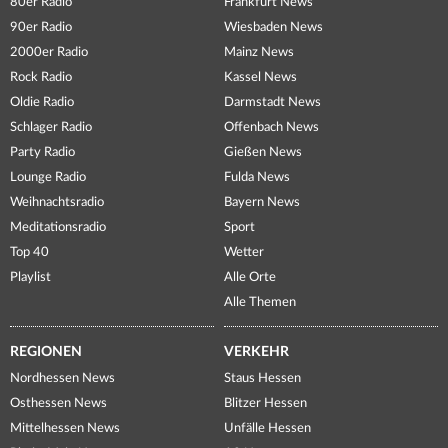
80er Radio
Frankfurt News
90er Radio
Wiesbaden News
2000er Radio
Mainz News
Rock Radio
Kassel News
Oldie Radio
Darmstadt News
Schlager Radio
Offenbach News
Party Radio
Gießen News
Lounge Radio
Fulda News
Weihnachtsradio
Bayern News
Meditationsradio
Sport
Top 40
Wetter
Playlist
Alle Orte
Alle Themen
REGIONEN
VERKEHR
Nordhessen News
Staus Hessen
Osthessen News
Blitzer Hessen
Mittelhessen News
Unfälle Hessen