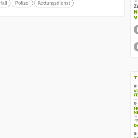
fall
Polizei
Rettungsdienst
Z
N
V
T
V
F
F
N
D