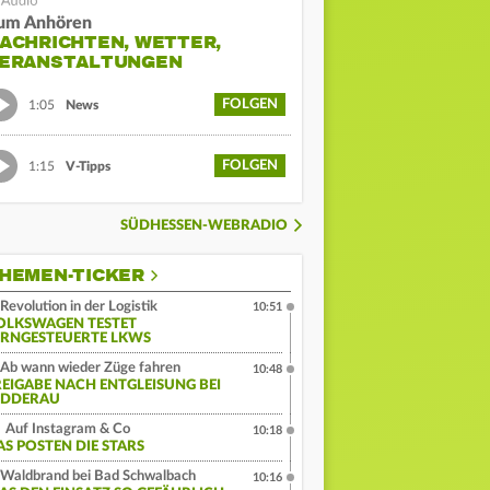
um Anhören
ACHRICHTEN, WETTER,
ERANSTALTUNGEN
FOLGEN
1:05
News
FOLGEN
1:15
V-Tipps
SÜDHESSEN-WEBRADIO
HEMEN-TICKER
Revolution in der Logistik
10:51
OLKSWAGEN TESTET
ERNGESTEUERTE LKWS
Ab wann wieder Züge fahren
10:48
REIGABE NACH ENTGLEISUNG BEI
IDDERAU
Auf Instagram & Co
10:18
AS POSTEN DIE STARS
Waldbrand bei Bad Schwalbach
10:16