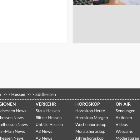
n
>>>
Hessen
>>>
Südhessen
GIONEN
VERKEHR
HOROSKOP
ON AIR
dhessen News
Staus Hessen
Horoskop Heute
Sendungen
hessen News
Blitzer Hessen
Horoskop Morgen
Aktionen
telhessen News
Unfälle Hessen
Wochenhoroskop
Videos
in-Main News
A3 News
Monatshoroskop
Webcams
hessen News
A5 News
Jahreshoroskop
Moderatoren