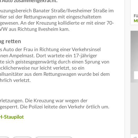
em Auto zusammengekracht.
euzungsbereich Banater Straße/Ilvesheimer Straße im
Fü
ier sei der Rettungswagen mit eingeschaltetem
M
gewesen. An der Kreuzung kollidierte er mit einer 70-
m VW aus Richtung Ilvesheim kam.
ng retten
uto der Frau in Richtung einer Verkehrsinsel
inen Ampelmast. Dort wartete ein 17-jähriger
te sich geistesgegenwärtig durch einen Sprung von
klicherweise nur leicht verletzt, so ein
tfallsanitäter aus dem Rettungswagen wurde bei dem
rlich verletzt.
Verletzungen. Die Kreuzung war wegen der
perrt. Die Polizei leitete den Verkehr örtlich um.
-Staupilot