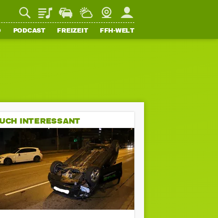
Playlist
Staupilot
Wetter
Webcam
Mein FFH
O
PODCAST
FREIZEIT
FFH-WELT
UCH INTERESSANT