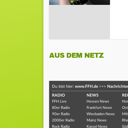
AUS DEM NETZ
Du bist hier:
www.FFH.de
>>>
Nachrichte
RADIO
NEWS
RE
FFH Live
Hessen News
Nor
80er Radio
Frankfurt News
Ost
90er Radio
Wiesbaden News
Mit
2000er Radio
Mainz News
Rhe
Rock Radio
Kassel News
Süd