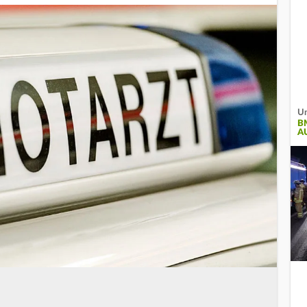
Un
B
A