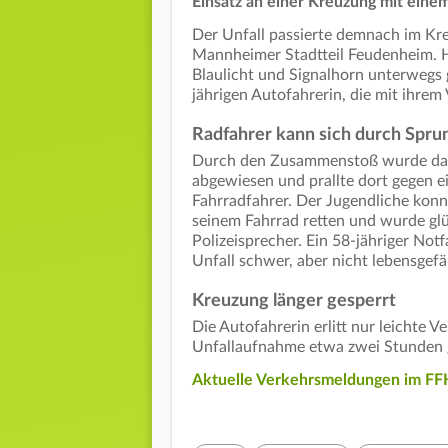
Einsatz an einer Kreuzung mit ein
Der Unfall passierte demnach im Kr
Mannheimer Stadtteil Feudenheim. H
Blaulicht und Signalhorn unterwegs 
jährigen Autofahrerin, die mit ihre
Radfahrer kann sich durch Spru
Durch den Zusammenstoß wurde das A
abgewiesen und prallte dort gegen e
Fahrradfahrer. Der Jugendliche konn
seinem Fahrrad retten und wurde glüc
Polizeisprecher. Ein 58-jähriger No
Unfall schwer, aber nicht lebensgefäh
Kreuzung länger gesperrt
Die Autofahrerin erlitt nur leichte 
Unfallaufnahme etwa zwei Stunden ges
Aktuelle Verkehrsmeldungen im FFH