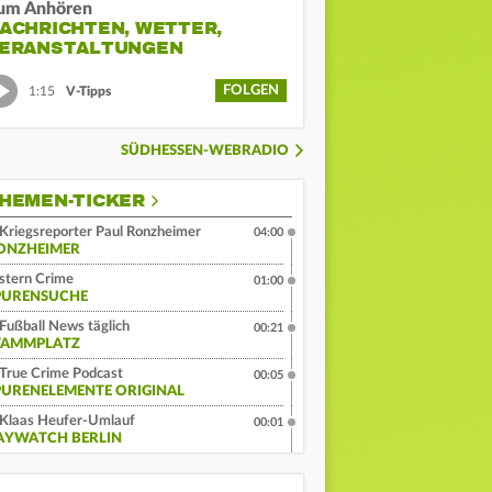
um Anhören
ACHRICHTEN, WETTER,
ERANSTALTUNGEN
FOLGEN
1:15
V-Tipps
SÜDHESSEN-WEBRADIO
HEMEN-TICKER
Kriegsreporter Paul Ronzheimer
04:00
ONZHEIMER
stern Crime
01:00
PURENSUCHE
Fußball News täglich
00:21
TAMMPLATZ
True Crime Podcast
00:05
PURENELEMENTE ORIGINAL
Klaas Heufer-Umlauf
00:01
AYWATCH BERLIN