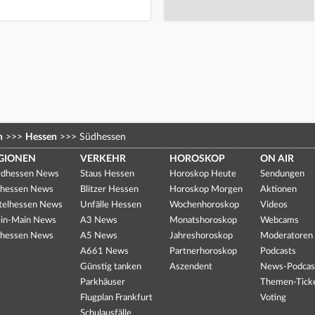
n
>>>
Hessen
>>>
Südhessen
GIONEN
VERKEHR
HOROSKOP
ON AIR
dhessen News
Staus Hessen
Horoskop Heute
Sendungen
hessen News
Blitzer Hessen
Horoskop Morgen
Aktionen
telhessen News
Unfälle Hessen
Wochenhoroskop
Videos
in-Main News
A3 News
Monatshoroskop
Webcams
hessen News
A5 News
Jahreshoroskop
Moderatoren
A661 News
Partnerhoroskop
Podcasts
Günstig tanken
Aszendent
News-Podcas
Parkhäuser
Themen-Tick
Flugplan Frankfurt
Voting
Schulausfälle