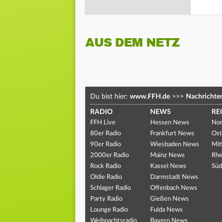
AUS DEM NETZ
Du bist hier:
www.FFH.de
>>>
Nachrichte
RADIO
NEWS
RE
FFH Live
Hessen News
Nor
80er Radio
Frankfurt News
Ost
90er Radio
Wiesbaden News
Mit
2000er Radio
Mainz News
Rhe
Rock Radio
Kassel News
Süd
Oldie Radio
Darmstadt News
Schlager Radio
Offenbach News
Party Radio
Gießen News
Lounge Radio
Fulda News
Weihnachtsradio
Bayern News