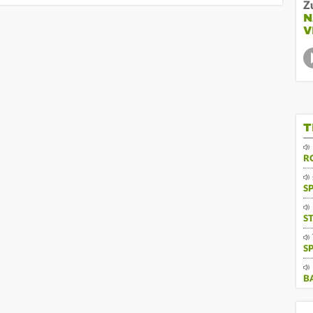
Z
N
V
T
R
S
S
S
B