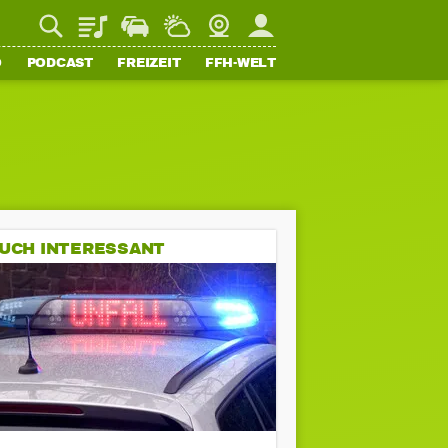
Playlist
Staupilot
Wetter
Webcam
Mein FFH
O
PODCAST
FREIZEIT
FFH-WELT
UCH INTERESSANT