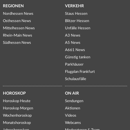
REGIONEN
VERKEHR
Nordhessen News
Staus Hessen
Osthessen News
Blitzer Hessen
Mittelhessen News
Unfälle Hessen
Rhein-Main News
A3 News
Südhessen News
A5 News
A661 News
Günstig tanken
Parkhäuser
Flugplan Frankfurt
Schulausfälle
HOROSKOP
ON AIR
Horoskop Heute
Sendungen
Horoskop Morgen
Aktionen
Wochenhoroskop
Videos
Monatshoroskop
Webcams