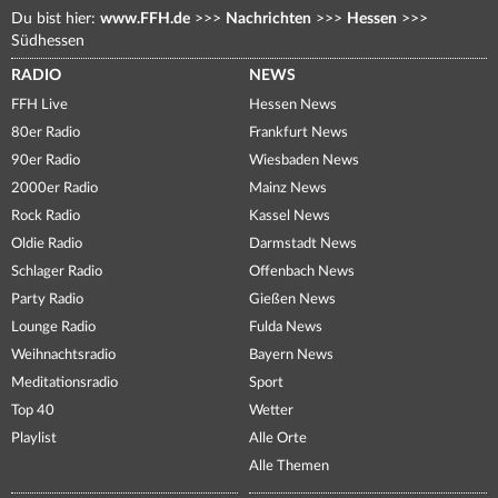
Du bist hier:
www.FFH.de
>>>
Nachrichten
>>>
Hessen
>>>
Südhessen
RADIO
NEWS
FFH Live
Hessen News
80er Radio
Frankfurt News
90er Radio
Wiesbaden News
2000er Radio
Mainz News
Rock Radio
Kassel News
Oldie Radio
Darmstadt News
Schlager Radio
Offenbach News
Party Radio
Gießen News
Lounge Radio
Fulda News
Weihnachtsradio
Bayern News
Meditationsradio
Sport
Top 40
Wetter
Playlist
Alle Orte
Alle Themen