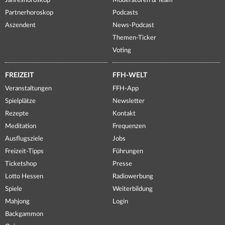
Jahreshoroskop
Moderatoren & Team
Partnerhoroskop
Podcasts
Aszendent
News-Podcast
Themen-Ticker
Voting
FREIZEIT
FFH-WELT
Veranstaltungen
FFH-App
Spielplätze
Newsletter
Rezepte
Kontakt
Meditation
Frequenzen
Ausflugsziele
Jobs
Freizeit-Tipps
Führungen
Ticketshop
Presse
Lotto Hessen
Radiowerbung
Spiele
Weiterbildung
Mahjong
Login
Backgammon