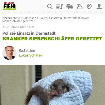
Playlist
Staupilot
Wetter
Webcam
Mein
Nachrichten
>
Südhessen
>
Polizei-Einsatz in Darmstadt: Kranker
Siebenschläfer gerettet
11.08.2023, 08:07 Uhr
Polizei-Einsatz in Darmstadt
KRANKER SIEBENSCHLÄFER GERETTET
Redaktion
Lukas Schäfer