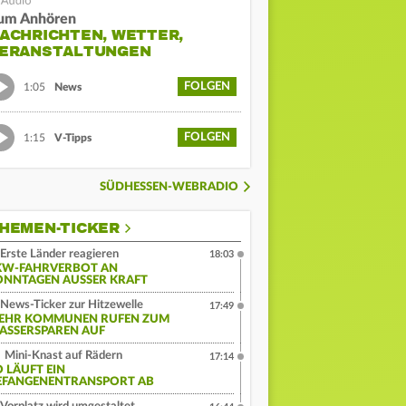
um Anhören
ACHRICHTEN, WETTER,
ERANSTALTUNGEN
FOLGEN
1:05
News
FOLGEN
1:15
V-Tipps
SÜDHESSEN-WEBRADIO
HEMEN-TICKER
Erste Länder reagieren
18:03
KW-FAHRVERBOT AN
ONNTAGEN AUSSER KRAFT
News-Ticker zur Hitzewelle
17:49
EHR KOMMUNEN RUFEN ZUM
ASSERSPAREN AUF
Mini-Knast auf Rädern
17:14
O LÄUFT EIN
EFANGENENTRANSPORT AB