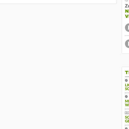
Z
N
V
T
L
S
M
W
S
G