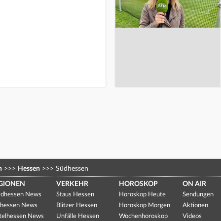
n
>>>
Hessen
>>>
Südhessen
GIONEN
VERKEHR
HOROSKOP
ON AIR
dhessen News
Staus Hessen
Horoskop Heute
Sendungen
hessen News
Blitzer Hessen
Horoskop Morgen
Aktionen
telhessen News
Unfälle Hessen
Wochenhoroskop
Videos