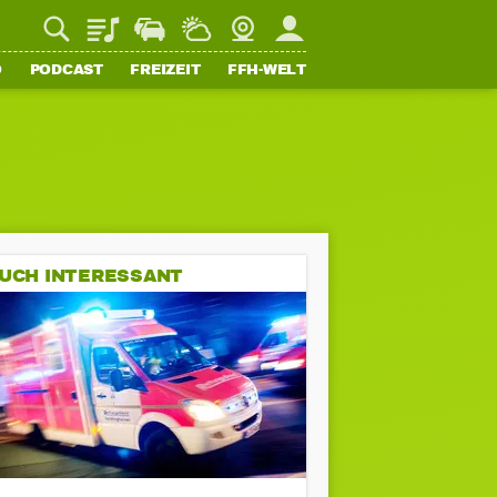
Playlist
Staupilot
Wetter
Webcam
Mein FFH
O
PODCAST
FREIZEIT
FFH-WELT
UCH INTERESSANT