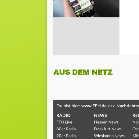
AUS DEM NETZ
Du bist hier:
www.FFH.de
>>>
Nachrichte
RADIO
NEWS
RE
FFH Live
Hessen News
Nor
80er Radio
Frankfurt News
Ost
90er Radio
Wiesbaden News
Mit