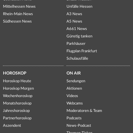
Mittelhessen News
Unfälle Hessen
Rhein-Main News
A3 News
Südhessen News
A5 News
A661 News
Günstig tanken
Parkhäuser
Flugplan Frankfurt
Schulausfälle
HOROSKOP
ON AIR
Horoskop Heute
Sendungen
Horoskop Morgen
Aktionen
Wochenhoroskop
Videos
Monatshoroskop
Webcams
Jahreshoroskop
Moderatoren & Team
Partnerhoroskop
Podcasts
Aszendent
News-Podcast