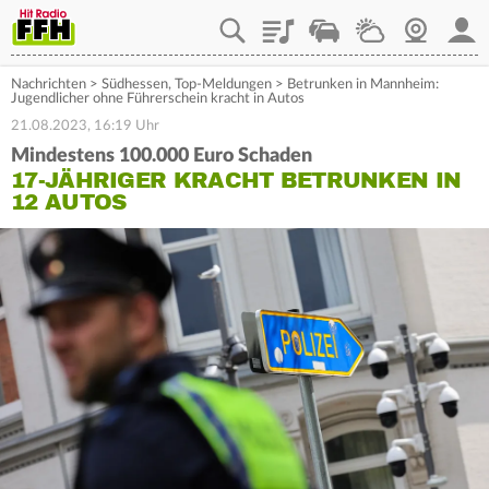
Playlist
Staupilot
Wetter
Webcam
Mein
Nachrichten
>
Südhessen
,
Top-Meldungen
>
Betrunken in Mannheim:
Jugendlicher ohne Führerschein kracht in Autos
21.08.2023, 16:19 Uhr
Mindestens 100.000 Euro Schaden
17-JÄHRIGER KRACHT BETRUNKEN IN
12 AUTOS