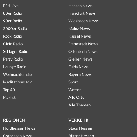
FFH Live
Hessen News
80er Radio
Frankfurt News
90er Radio
Wiesbaden News
2000er Radio
Mainz News
Rock Radio
Kassel News
Oldie Radio
Darmstadt News
Schlager Radio
Offenbach News
Party Radio
Gießen News
Lounge Radio
Fulda News
Weihnachtsradio
Bayern News
Meditationsradio
Sport
Top 40
Wetter
Playlist
Alle Orte
Alle Themen
REGIONEN
VERKEHR
Nordhessen News
Staus Hessen
Osthessen News
Blitzer Hessen