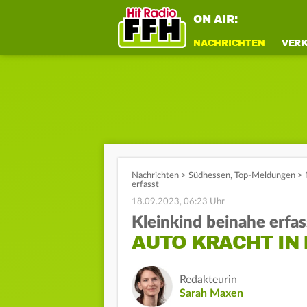
ON AIR:
NACHRICHTEN
VER
Nachrichten
>
Südhessen
,
Top-Meldungen
>
erfasst
18.09.2023, 06:23 Uhr
Kleinkind beinahe erfas
AUTO KRACHT IN
Redakteurin
Sarah Maxen