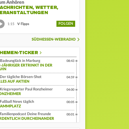
um Anhören
ACHRICHTEN, WETTER,
ERANSTALTUNGEN
FOLGEN
1:15
V-Tipps
SÜDHESSEN-WEBRADIO
HEMEN-TICKER
Badeunglück in Marburg
08:43
3-JÄHRIGER ERTRINKT IN DER
AHN
Der tägliche Börsen-Shot
04:59
LLES AUF AKTIEN
Kriegsreporter Paul Ronzheimer
04:00
ONZHEIMER
Fußball News täglich
00:05
TAMMPLATZ
Familienpodcast Deine Freunde
00:01
RDENTLICH DURCHEINANDER