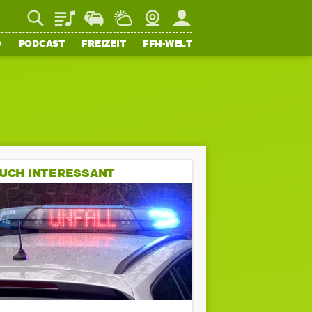
Playlist
Staupilot
Wetter
Webcam
Mein FFH
O
PODCAST
FREIZEIT
FFH-WELT
UCH INTERESSANT