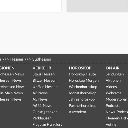
n
>>>
Hessen
>>>
Südhessen
GIONEN
VERKEHR
HOROSKOP
ON AIR
dhessen News
Staus Hessen
Horoskop Heute
Sendungen
hessen News
Blitzer Hessen
Horoskop Morgen
Aktionen
telhessen News
Unfälle Hessen
Wochenhoroskop
Videos
in-Main News
A3 News
Monatshoroskop
Webcams
hessen News
A5 News
Jahreshoroskop
Moderatoren
A661 News
Partnerhoroskop
Podcasts
Günstig tanken
Aszendent
News-Podcas
Parkhäuser
Themen-Tick
Flugplan Frankfurt
Voting