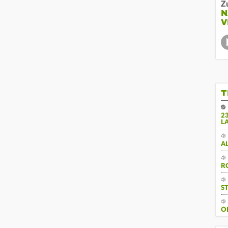
Z
N
V
T
2
L
A
R
S
O