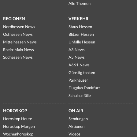
Alle Themen
REGIONEN
VERKEHR
Nordhessen News
Staus Hessen
Osthessen News
Blitzer Hessen
Mittelhessen News
Unfälle Hessen
Rhein-Main News
A3 News
Südhessen News
A5 News
A661 News
Günstig tanken
Parkhäuser
Flugplan Frankfurt
Schulausfälle
HOROSKOP
ON AIR
Horoskop Heute
Sendungen
Horoskop Morgen
Aktionen
Wochenhoroskop
Videos