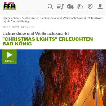
Playlist
Staupilot
Wetter
Webcam
Mein
Nachrichten
>
Südhessen
>
Lichtershow und Weihnachtsmarkt: "Christmas
Lights" in Bad König
20.11.2023, 14:57 Uhr
Lichtershow und Weihnachtsmarkt
"CHRISTMAS LIGHTS" ERLEUCHTEN
BAD KÖNIG
00:45