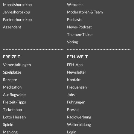
Monatshoroskop
Webcams
Jahreshoroskop
Moderatoren & Team
Partnerhoroskop
Podcasts
Aszendent
News-Podcast
Themen-Ticker
Voting
FREIZEIT
FFH-WELT
Veranstaltungen
FFH-App
Spielplätze
Newsletter
Rezepte
Kontakt
Meditation
Frequenzen
Ausflugsziele
Jobs
Freizeit-Tipps
Führungen
Ticketshop
Presse
Lotto Hessen
Radiowerbung
Spiele
Weiterbildung
Mahjong
Login