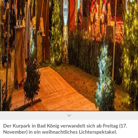
0
seconds
of
0
seconds
Der Kurpark in Bad König verwandelt sich ab Freitag (17.
November) in ein weihnachtliches Lichterspektakel.