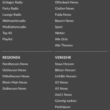
Schlager Radio
Offenbach News
Party Radio
Gießen News
Lounge Radio
Fulda News
Weihnachtsradio
Bayern News
Meditationsradio
Sport
Top 40
Wetter
Playlist
Alle Orte
Alle Themen
REGIONEN
VERKEHR
Nordhessen News
Staus Hessen
Osthessen News
Blitzer Hessen
Mittelhessen News
Unfälle Hessen
Rhein-Main News
A3 News
Südhessen News
A5 News
A661 News
Günstig tanken
Parkhäuser