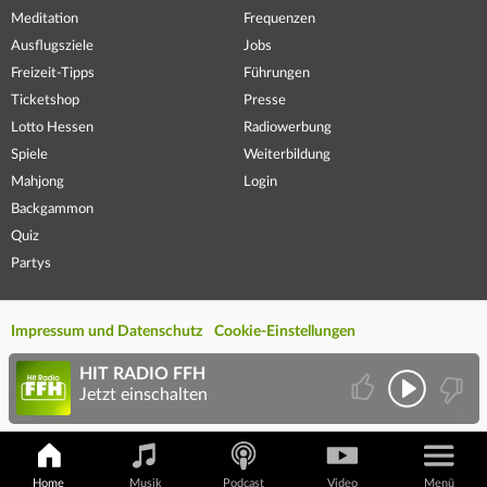
Meditation
Frequenzen
Ausflugsziele
Jobs
Freizeit-Tipps
Führungen
Ticketshop
Presse
Lotto Hessen
Radiowerbung
Spiele
Weiterbildung
Mahjong
Login
Backgammon
Quiz
Partys
Impressum und Datenschutz
Cookie-Einstellungen
HIT RADIO FFH
Jetzt einschalten
Home
Musik
Podcast
Video
Menü