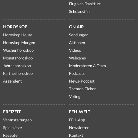
Flugplan Frankfurt
Schulausfälle
HOROSKOP
ON AIR
Horoskop Heute
Sendungen
Horoskop Morgen
Aktionen
Wochenhoroskop
Videos
Monatshoroskop
Webcams
Jahreshoroskop
Moderatoren & Team
Partnerhoroskop
Podcasts
Aszendent
News-Podcast
Themen-Ticker
Voting
FREIZEIT
FFH-WELT
Veranstaltungen
FFH-App
Spielplätze
Newsletter
Rezepte
Kontakt