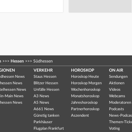
n
>>>
Hessen
>>>
Südhessen
GIONEN
VERKEHR
HOROSKOP
ON AIR
dhessen News
Staus Hessen
Horoskop Heute
Sendungen
hessen News
Blitzer Hessen
Horoskop Morgen
Aktionen
telhessen News
Unfälle Hessen
Wochenhoroskop
Videos
in-Main News
A3 News
Monatshoroskop
Webcams
hessen News
A5 News
Jahreshoroskop
Moderatoren
A661 News
Partnerhoroskop
Podcasts
Günstig tanken
Aszendent
News-Podcas
Parkhäuser
Themen-Tick
Flugplan Frankfurt
Voting