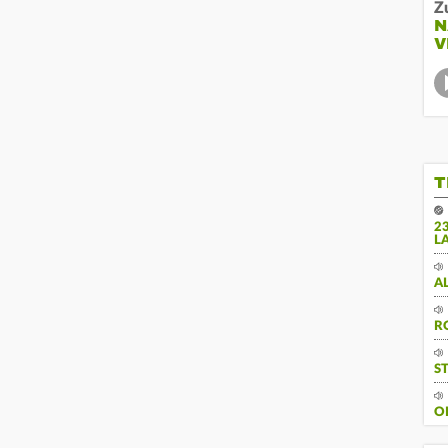
Z
N
V
T
2
L
A
R
S
O