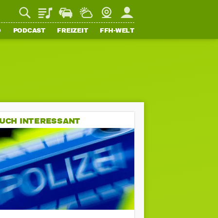
Playlist
Staupilot
Wetter
Webcam
Mein FFH
O
PODCAST
FREIZEIT
FFH-WELT
UCH INTERESSANT