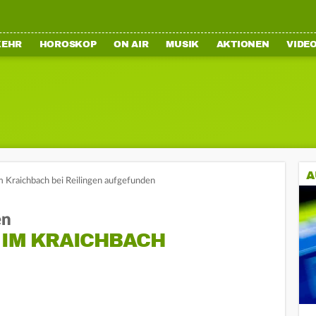
KEHR
HOROSKOP
ON AIR
MUSIK
AKTIONEN
VIDE
A
im Kraichbach bei Reilingen aufgefunden
en
 IM KRAICHBACH