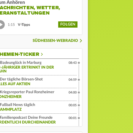
um Anhören
ACHRICHTEN, WETTER,
ERANSTALTUNGEN
FOLGEN
1:15
V-Tipps
SÜDHESSEN-WEBRADIO
HEMEN-TICKER
Badeunglück in Marburg
08:43
3-JÄHRIGER ERTRINKT IN DER
AHN
Der tägliche Börsen-Shot
04:59
LLES AUF AKTIEN
Kriegsreporter Paul Ronzheimer
04:00
ONZHEIMER
Fußball News täglich
00:05
TAMMPLATZ
Familienpodcast Deine Freunde
00:01
RDENTLICH DURCHEINANDER