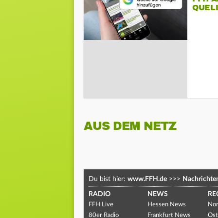
QUEL
AUS DEM NETZ
Du bist hier:
www.FFH.de
>>>
Nachrichte
RADIO
NEWS
RE
FFH Live
Hessen News
Nor
80er Radio
Frankfurt News
Ost