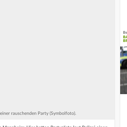
Be
B
B
 einer rauschenden Party (Symbolfoto).