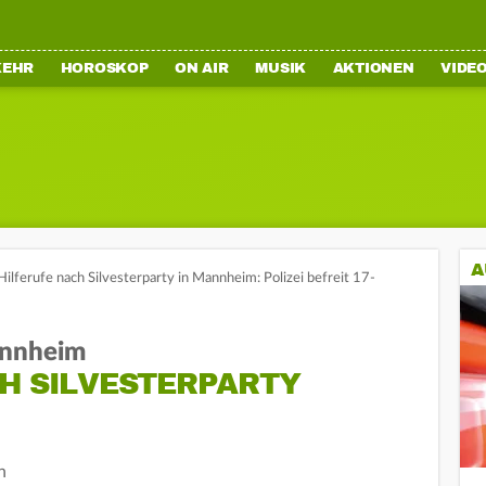
KEHR
HOROSKOP
ON AIR
MUSIK
AKTIONEN
VIDE
A
Hilferufe nach Silvesterparty in Mannheim: Polizei befreit 17-
annheim
CH SILVESTERPARTY
n