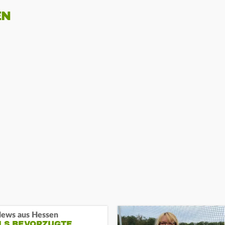
EN
ews aus Hessen
ALS BEVORZUGTE