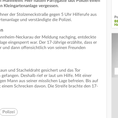
in Mannheim: Hier hatten Partygäste laut Polizei einen
en Kleingartenanlage vergessen.
er der Stolzeneckstraße gegen 5 Uhr Hilferufe aus
Po
tenanlage und verständigte die Polizei.
B
H
en
 Mannheim-Neckarau der Meldung nachging, entdeckte
lage eingesperrt war. Der 17-Jährige erzählte, dass er
r und dann offensichtlich von seinen Freunden
aun und Stacheldraht gesichert und das Tor
gefangen. Deshalb rief er laut um Hilfe. Mit einer
ngen Mann aus seiner misslichen Lage befreien. Bis auf
t einem Schrecken davon. Die Streife brachte den 17-
Polizei