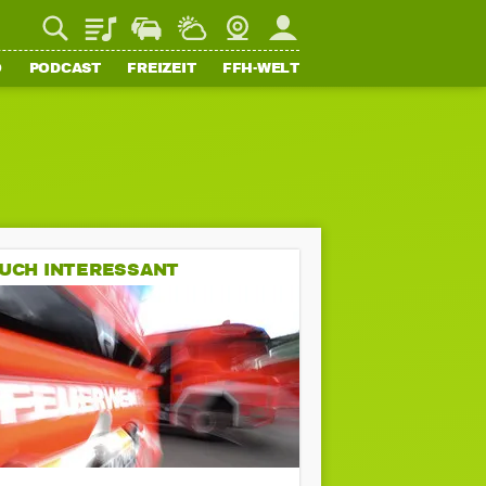
Playlist
Staupilot
Wetter
Webcam
Mein FFH
O
PODCAST
FREIZEIT
FFH-WELT
UCH INTERESSANT