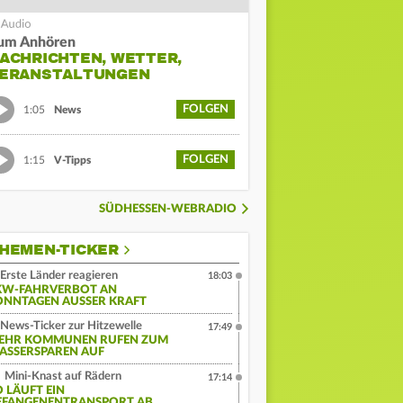
um Anhören
ACHRICHTEN, WETTER,
ERANSTALTUNGEN
FOLGEN
1:05
News
FOLGEN
1:15
V-Tipps
SÜDHESSEN-WEBRADIO
HEMEN-TICKER
Erste Länder reagieren
18:03
KW-FAHRVERBOT AN
ONNTAGEN AUSSER KRAFT
News-Ticker zur Hitzewelle
17:49
EHR KOMMUNEN RUFEN ZUM
ASSERSPAREN AUF
Mini-Knast auf Rädern
17:14
O LÄUFT EIN
EFANGENENTRANSPORT AB