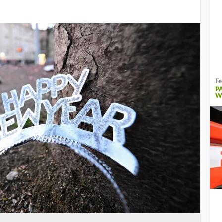
Fe
P
W