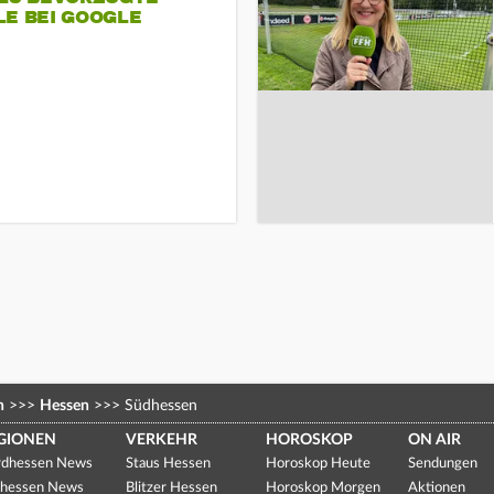
LE BEI GOOGLE
n
>>>
Hessen
>>>
Südhessen
GIONEN
VERKEHR
HOROSKOP
ON AIR
dhessen News
Staus Hessen
Horoskop Heute
Sendungen
hessen News
Blitzer Hessen
Horoskop Morgen
Aktionen