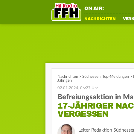
ON AIR:
NACHRICHTEN
VER
Nachrichten
>
Südhessen
,
Top-Meldungen
>
Jährigen
02.01.2024, 06:27 Uhr
Befreiungsaktion in M
17-JÄHRIGER NA
VERGESSEN
Leiter Redaktion Südhesse