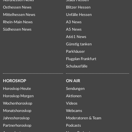
Nordhessen News
Staus Hessen
Osthessen News
Blitzer Hessen
Mittelhessen News
Unfälle Hessen
Rhein-Main News
A3 News
Südhessen News
A5 News
A661 News
Günstig tanken
Parkhäuser
Flugplan Frankfurt
Schulausfälle
HOROSKOP
ON AIR
Horoskop Heute
Sendungen
Horoskop Morgen
Aktionen
Wochenhoroskop
Videos
Monatshoroskop
Webcams
Jahreshoroskop
Moderatoren & Team
Partnerhoroskop
Podcasts