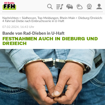
Playlist
Staupilot
Wetter
Webcam
Mein
Nachrichten
>
Südhessen
,
Top-Meldungen
,
Rhein-Main
>
Dieburg/Dreieich:
4 Fahrrad-Diebe nach Einbruchsserie in U-Haft
07.02.2024, 16:43 Uhr
Bande von Rad-Dieben in U-Haft
FESTNAHMEN AUCH IN DIEBURG UND
DREIEICH