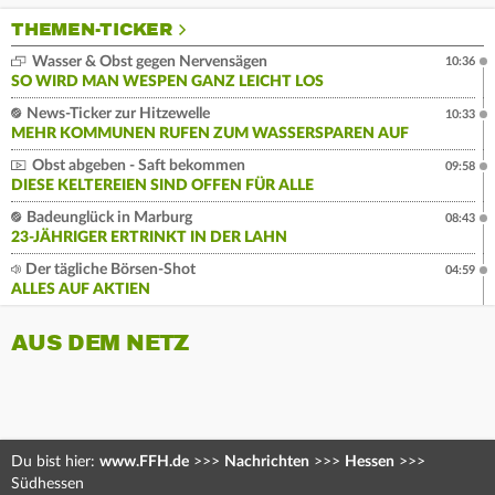
THEMEN-TICKER
Wasser & Obst gegen Nervensägen
10:36
SO WIRD MAN WESPEN GANZ LEICHT LOS
News-Ticker zur Hitzewelle
10:33
MEHR KOMMUNEN RUFEN ZUM WASSERSPAREN AUF
Obst abgeben - Saft bekommen
09:58
DIESE KELTEREIEN SIND OFFEN FÜR ALLE
Badeunglück in Marburg
08:43
23-JÄHRIGER ERTRINKT IN DER LAHN
Der tägliche Börsen-Shot
04:59
ALLES AUF AKTIEN
AUS DEM NETZ
Du bist hier:
www.FFH.de
>>>
Nachrichten
>>>
Hessen
>>>
Südhessen