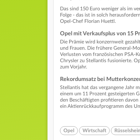
Das sind 150 Euro weniger als im ver
Folge - das ist in solch herausforder
Opel-Chef Florian Huettl.
Opel mit Verkaufsplus von 15 P
Die Prämie wird konzernweit gezahl
und Frauen. Die frühere General-Mo
Verlusten vom französischen PSA-Ko
Chrysler zu Stellantis fusionierte. 
zum Vorjahr.
Rekordumsatz bei Mutterkonzern
Stellantis hat das vergangene Jahr 
einem um 11 Prozent gesteigerten G
den Beschäftigten profitieren davon
ein Aktienrückkaufprogramm des U
Opel
Wirtschaft
Rüsselshei