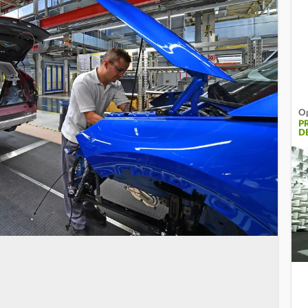
Op
P
D