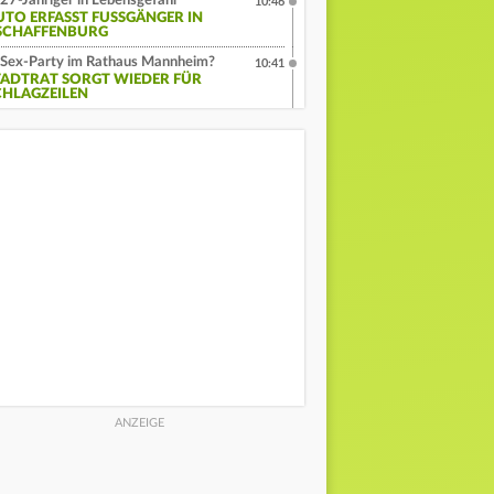
27-Jähriger in Lebensgefahr
10:46
UTO ERFASST FUSSGÄNGER IN A
CHAFFENBURG
Sex-Party im Rathaus Mannheim?
10:41
TADTRAT SORGT WIEDER FÜR
CHLAGZEILEN