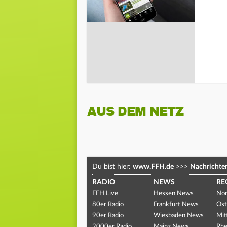
AUS DEM NETZ
Du bist hier:
www.FFH.de
>>>
Nachrichte
RADIO
NEWS
RE
FFH Live
Hessen News
Nor
80er Radio
Frankfurt News
Ost
90er Radio
Wiesbaden News
Mit
2000er Radio
Mainz News
Rhe