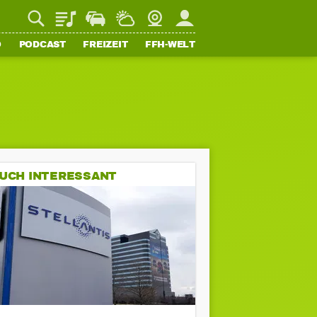
Playlist
Staupilot
Wetter
Webcam
Mein FFH
O
PODCAST
FREIZEIT
FFH-WELT
UCH INTERESSANT