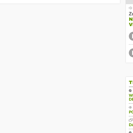
Z
N
V
T
W
D
P
D