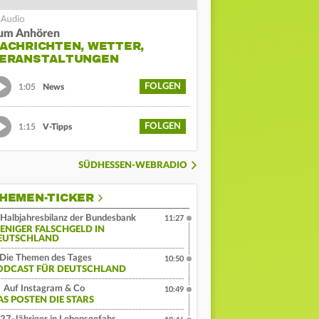
um Anhören
ACHRICHTEN, WETTER,
ERANSTALTUNGEN
FOLGEN
1:05
News
FOLGEN
1:15
V-Tipps
SÜDHESSEN-WEBRADIO
HEMEN-TICKER
Halbjahresbilanz der Bundesbank
11:27
ENIGER FALSCHGELD IN
EUTSCHLAND
Die Themen des Tages
10:50
ODCAST FÜR DEUTSCHLAND
Auf Instagram & Co
10:49
AS POSTEN DIE STARS