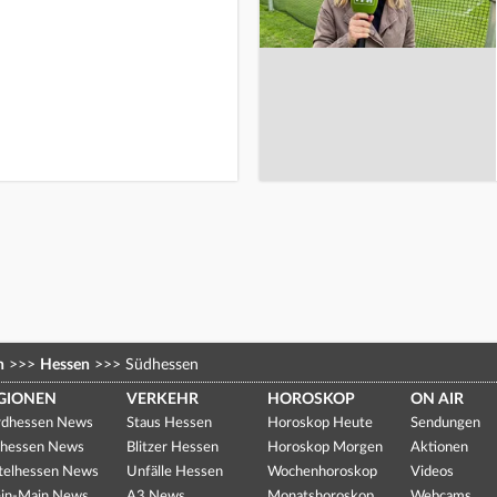
n
>>>
Hessen
>>>
Südhessen
GIONEN
VERKEHR
HOROSKOP
ON AIR
dhessen News
Staus Hessen
Horoskop Heute
Sendungen
hessen News
Blitzer Hessen
Horoskop Morgen
Aktionen
telhessen News
Unfälle Hessen
Wochenhoroskop
Videos
in-Main News
A3 News
Monatshoroskop
Webcams