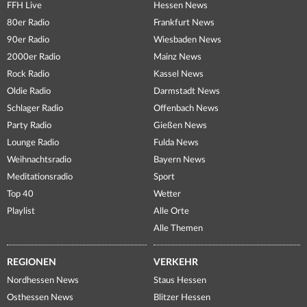
FFH Live
Hessen News
80er Radio
Frankfurt News
90er Radio
Wiesbaden News
2000er Radio
Mainz News
Rock Radio
Kassel News
Oldie Radio
Darmstadt News
Schlager Radio
Offenbach News
Party Radio
Gießen News
Lounge Radio
Fulda News
Weihnachtsradio
Bayern News
Meditationsradio
Sport
Top 40
Wetter
Playlist
Alle Orte
Alle Themen
REGIONEN
VERKEHR
Nordhessen News
Staus Hessen
Osthessen News
Blitzer Hessen