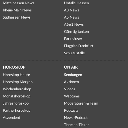
Mittelhessen News
Unfälle Hessen
Rhein-Main News
A3 News
Südhessen News
A5 News
A661 News
Günstig tanken
Parkhäuser
Flugplan Frankfurt
Schulausfälle
HOROSKOP
ON AIR
Horoskop Heute
Sendungen
Horoskop Morgen
Aktionen
Wochenhoroskop
Videos
Monatshoroskop
Webcams
Jahreshoroskop
Moderatoren & Team
Partnerhoroskop
Podcasts
Aszendent
News-Podcast
Themen-Ticker