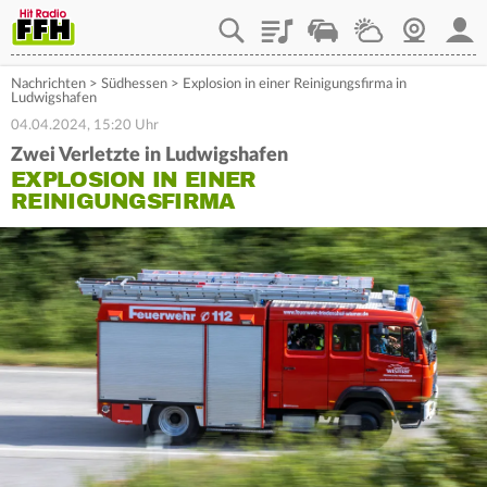
Playlist
Staupilot
Wetter
Webcam
Mein
Nachrichten
>
Südhessen
>
Explosion in einer Reinigungsfirma in
Ludwigshafen
04.04.2024, 15:20 Uhr
Zwei Verletzte in Ludwigshafen
EXPLOSION IN EINER
REINIGUNGSFIRMA