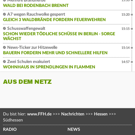
Mehrere Brandherde
15:33
WALD BEI RODENBACH BRENNT
A7 wegen Rauchwolke gesperrt
15:20
GLEICH 3 WALDBRÄNDE FORDERN FEUERWEHREN
Schusswaffengewalt
15:15
SCHON WIEDER TÖDLICHE SCHÜSSE IN BERLIN - SORGE
WÄCHST
News-Ticker zur Hitzewelle
15:14
BAUERN FORDERN MEHR UND SCHNELLERE HILFEN
Zwei Schulen evakuiert
14:57
WOHNHAUS IN SPRENDLINGEN IN FLAMMEN
AUS DEM NETZ
Du bist hier:
www.FFH.de
>>>
Nachrichten
>>>
Hessen
>>>
Südhessen
RADIO
NEWS