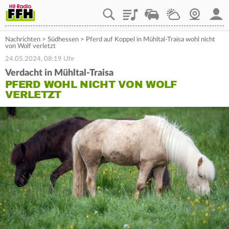
Playlist
Staupilot
Wetter
Webcam
Mein
Nachrichten
>
Südhessen
>
Pferd auf Koppel in Mühltal-Traisa wohl nicht
von Wolf verletzt
24.05.2024, 08:19 Uhr
Verdacht in Mühltal-Traisa
PFERD WOHL NICHT VON WOLF
VERLETZT