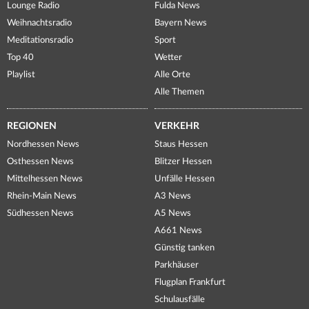
Lounge Radio
Fulda News
Weihnachtsradio
Bayern News
Meditationsradio
Sport
Top 40
Wetter
Playlist
Alle Orte
Alle Themen
REGIONEN
VERKEHR
Nordhessen News
Staus Hessen
Osthessen News
Blitzer Hessen
Mittelhessen News
Unfälle Hessen
Rhein-Main News
A3 News
Südhessen News
A5 News
A661 News
Günstig tanken
Parkhäuser
Flugplan Frankfurt
Schulausfälle