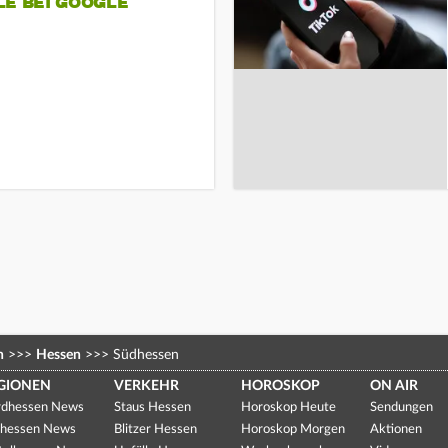
LE BEI GOOGLE
n
>>>
Hessen
>>>
Südhessen
GIONEN
VERKEHR
HOROSKOP
ON AIR
dhessen News
Staus Hessen
Horoskop Heute
Sendungen
hessen News
Blitzer Hessen
Horoskop Morgen
Aktionen