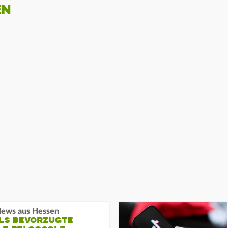
EN
ews aus Hessen
ALS BEVORZUGTE