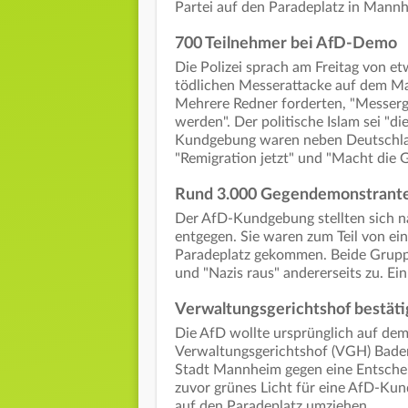
Partei auf den Paradeplatz in Mann
700 Teilnehmer bei AfD-Demo
Die Polizei sprach am Freitag von et
tödlichen Messerattacke auf dem M
Mehrere Redner forderten, "Messerge
werden". Der politische Islam sei "di
Kundgebung waren neben Deutschlan
"Remigration jetzt" und "Macht die 
Rund 3.000 Gegendemonstrant
Der AfD-Kundgebung stellten sich 
entgegen. Sie waren zum Teil von e
Paradeplatz gekommen. Beide Gruppe
und "Nazis raus" andererseits zu. Ei
Verwaltungsgerichtshof bestät
Die AfD wollte ursprünglich auf dem
Verwaltungsgerichtshof (VGH) Bade
Stadt Mannheim gegen eine Entschei
zuvor grünes Licht für eine AfD-Kun
auf den Paradeplatz umziehen.