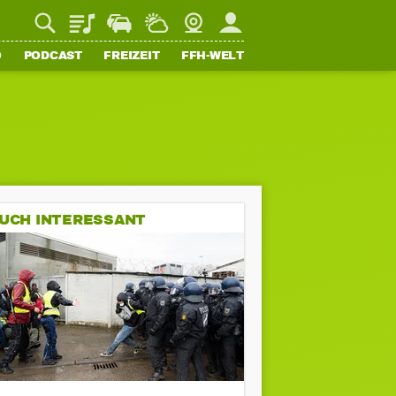
Playlist
Staupilot
Wetter
Webcam
Mein FFH
O
PODCAST
FREIZEIT
FFH-WELT
UCH INTERESSANT