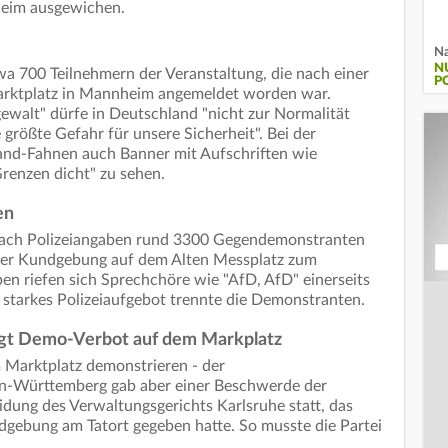
heim ausgewichen.
Na
N
wa 700 Teilnehmern der Veranstaltung, die nach einer
P
arktplatz in Mannheim angemeldet worden war.
walt" dürfe in Deutschland "nicht zur Normalität
e größte Gefahr für unsere Sicherheit". Bei der
d-Fahnen auch Banner mit Aufschriften wie
Grenzen dicht" zu sehen.
en
nach Polizeiangaben rund 3300 Gegendemonstranten
iner Kundgebung auf dem Alten Messplatz zum
n riefen sich Sprechchöre wie "AfD, AfD" einerseits
n starkes Polizeiaufgebot trennte die Demonstranten.
igt Demo-Verbot auf dem Markplatz
 Marktplatz demonstrieren - der
n-Württemberg gab aber einer Beschwerde der
dung des Verwaltungsgerichts Karlsruhe statt, das
dgebung am Tatort gegeben hatte. So musste die Partei