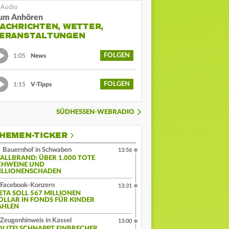
um Anhören
ACHRICHTEN, WETTER,
ERANSTALTUNGEN
FOLGEN
1:05
News
FOLGEN
1:15
V-Tipps
SÜDHESSEN-WEBRADIO
HEMEN-TICKER
Bauernhof in Schwaben
13:56
TALLBRAND: ÜBER 1.000 TOTE
CHWEINE UND
ILLIONENSCHADEN
Facebook-Konzern
13:31
ETA SOLL 567 MILLIONEN
OLLAR IN FONDS FÜR KINDER
AHLEN
Zeugenhinweis in Kassel
13:00
OLIZEI SCHNAPPT EINBRECHER