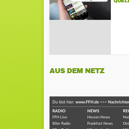
QUEL
AUS DEM NETZ
Du bist hier:
www.FFH.de
>>>
Nachrichte
RADIO
NEWS
RE
FFH Live
Hessen News
Nor
80er Radio
Frankfurt News
Ost