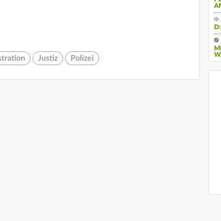
A
D
M
W
tration
Justiz
Polizei