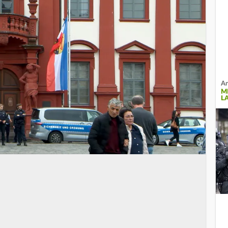
An
M
L