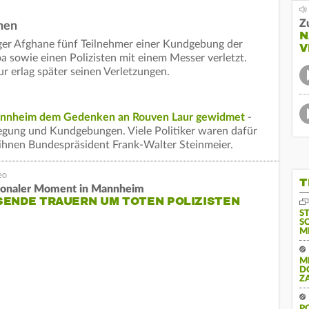
Z
chen
N
iger Afghane fünf Teilnehmer einer Kundgebung der
V
 sowie einen Polizisten mit einem Messer verletzt.
r erlag später seinen Verletzungen.
Mannheim dem Gedenken an Rouven Laur gewidmet
-
gung und Kundgebungen. Viele Politiker waren dafür
 ihnen Bundespräsident Frank-Walter Steinmeier.
T
onaler Moment in Mannheim
SENDE TRAUERN UM TOTEN POLIZISTEN
S
S
M
M
D
Z
P