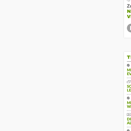
Z
N
V
T
M
E
S
L
M
W
D
A