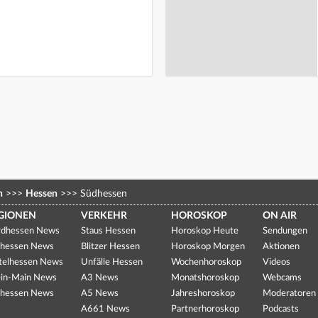
n
>>>
Hessen
>>>
Südhessen
GIONEN
VERKEHR
HOROSKOP
ON AIR
dhessen News
Staus Hessen
Horoskop Heute
Sendungen
hessen News
Blitzer Hessen
Horoskop Morgen
Aktionen
telhessen News
Unfälle Hessen
Wochenhoroskop
Videos
in-Main News
A3 News
Monatshoroskop
Webcams
hessen News
A5 News
Jahreshoroskop
Moderatoren
A661 News
Partnerhoroskop
Podcasts