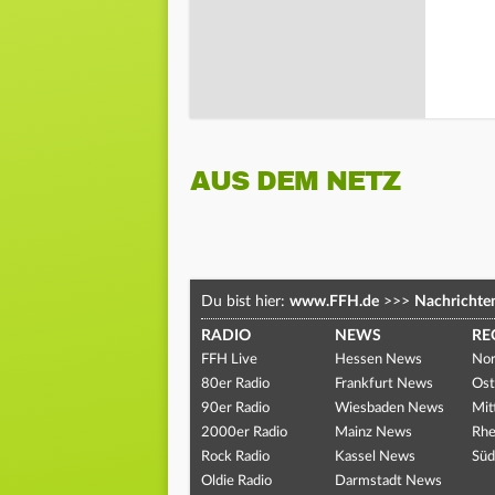
AUS DEM NETZ
Du bist hier:
www.FFH.de
>>>
Nachrichte
RADIO
NEWS
RE
FFH Live
Hessen News
Nor
80er Radio
Frankfurt News
Ost
90er Radio
Wiesbaden News
Mit
2000er Radio
Mainz News
Rhe
Rock Radio
Kassel News
Süd
Oldie Radio
Darmstadt News