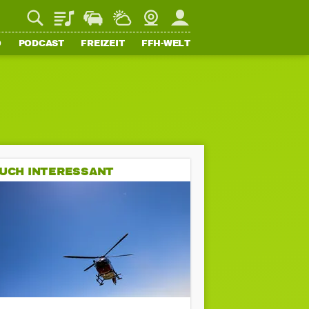
Playlist
Staupilot
Wetter
Webcam
Mein FFH
O
PODCAST
FREIZEIT
FFH-WELT
UCH INTERESSANT