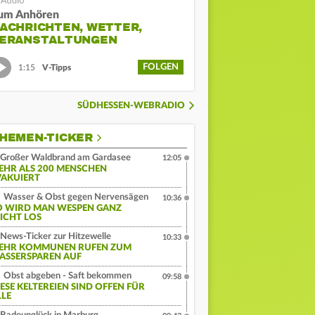
um Anhören
ACHRICHTEN, WETTER,
ERANSTALTUNGEN
FOLGEN
1:15
V-Tipps
SÜDHESSEN-WEBRADIO
HEMEN-TICKER
Großer Waldbrand am Gardasee
12:05
EHR ALS 200 MENSCHEN
VAKUIERT
Wasser & Obst gegen Nervensägen
10:36
O WIRD MAN WESPEN GANZ
EICHT LOS
News-Ticker zur Hitzewelle
10:33
EHR KOMMUNEN RUFEN ZUM
ASSERSPAREN AUF
Obst abgeben - Saft bekommen
09:58
IESE KELTEREIEN SIND OFFEN FÜR
LLE