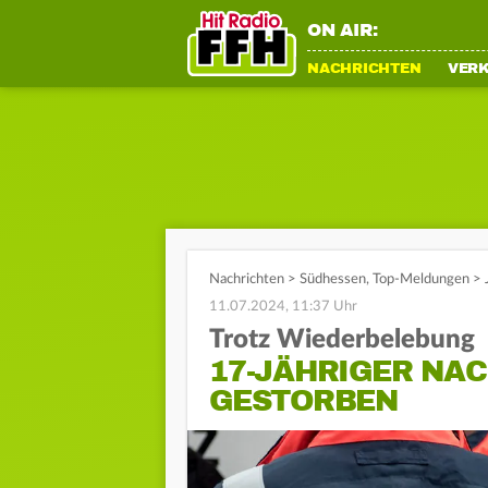
ON AIR:
NACHRICHTEN
VER
Nachrichten
>
Südhessen
,
Top-Meldungen
>
11.07.2024, 11:37 Uhr
Trotz Wiederbelebung
17-JÄHRIGER NA
GESTORBEN