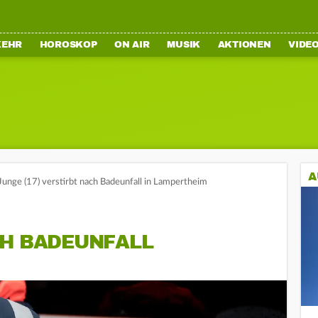
KEHR
HOROSKOP
ON AIR
MUSIK
AKTIONEN
VIDE
A
Junge (17) verstirbt nach Badeunfall in Lampertheim
CH BADEUNFALL