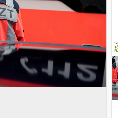
Se
T
F