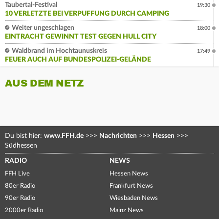
Taubertal-Festival
19:30
10 VERLETZTE BEI VERPUFFUNG DURCH CAMPING
Weiter ungeschlagen
18:00
EINTRACHT GEWINNT TEST GEGEN HULL CITY
Waldbrand im Hochtaunuskreis
17:49
FEUER AUCH AUF BUNDESPOLIZEI-GELÄNDE
AUS DEM NETZ
Du bist hier:
www.FFH.de
>>>
Nachrichten
>>>
Hessen
>>>
Südhessen
RADIO
NEWS
FFH Live
Hessen News
80er Radio
Frankfurt News
90er Radio
Wiesbaden News
2000er Radio
Mainz News