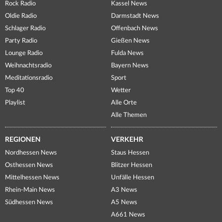
Rock Radio
Kassel News
Oldie Radio
Darmstadt News
Schlager Radio
Offenbach News
Party Radio
Gießen News
Lounge Radio
Fulda News
Weihnachtsradio
Bayern News
Meditationsradio
Sport
Top 40
Wetter
Playlist
Alle Orte
Alle Themen
REGIONEN
VERKEHR
Nordhessen News
Staus Hessen
Osthessen News
Blitzer Hessen
Mittelhessen News
Unfälle Hessen
Rhein-Main News
A3 News
Südhessen News
A5 News
A661 News