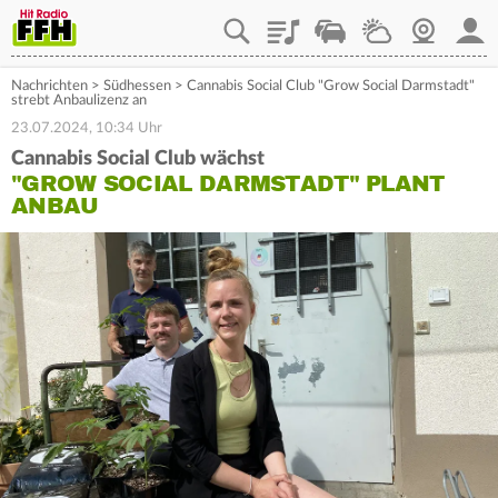
Playlist
Staupilot
Wetter
Webcam
Mein
Nachrichten
>
Südhessen
>
Cannabis Social Club "Grow Social Darmstadt"
strebt Anbaulizenz an
23.07.2024, 10:34 Uhr
Cannabis Social Club wächst
"GROW SOCIAL DARMSTADT" PLANT
ANBAU