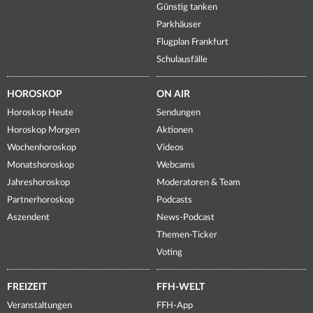
Günstig tanken
Parkhäuser
Flugplan Frankfurt
Schulausfälle
HOROSKOP
ON AIR
Horoskop Heute
Sendungen
Horoskop Morgen
Aktionen
Wochenhoroskop
Videos
Monatshoroskop
Webcams
Jahreshoroskop
Moderatoren & Team
Partnerhoroskop
Podcasts
Aszendent
News-Podcast
Themen-Ticker
Voting
FREIZEIT
FFH-WELT
Veranstaltungen
FFH-App