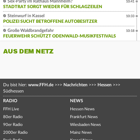
Sex-Party im Rathaus Mannheim?
10:41
STADTRAT SORGT WIEDER FÜR SCHLAGZEILEN
Steinwurf in Kassel
10:33
POLIZEI SUCHT BETROFFENE AUTOBESITZER
Große Waldbrandgefahr
10:18
FEUERWEHR SCHÜTZT ODENWALD-MUSIKFESTIVALS
AUS DEM NETZ
Du bist hier:
www.FFH.de
>>>
Nachrichten
>>>
Hessen
>>>
Südhessen
RADIO
NEWS
FFH Live
Hessen News
80er Radio
Frankfurt News
90er Radio
Wiesbaden News
2000er Radio
Mainz News