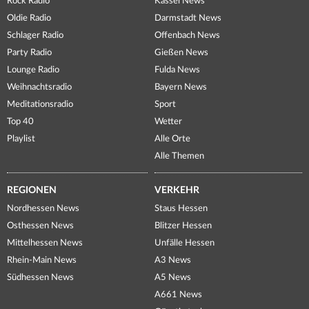
Rock Radio
Kassel News
Oldie Radio
Darmstadt News
Schlager Radio
Offenbach News
Party Radio
Gießen News
Lounge Radio
Fulda News
Weihnachtsradio
Bayern News
Meditationsradio
Sport
Top 40
Wetter
Playlist
Alle Orte
Alle Themen
REGIONEN
VERKEHR
Nordhessen News
Staus Hessen
Osthessen News
Blitzer Hessen
Mittelhessen News
Unfälle Hessen
Rhein-Main News
A3 News
Südhessen News
A5 News
A661 News