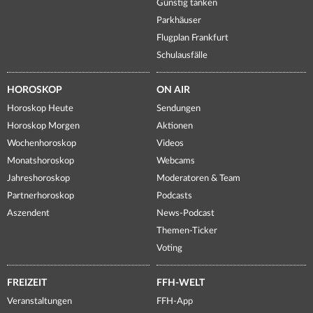
Günstig tanken
Parkhäuser
Flugplan Frankfurt
Schulausfälle
HOROSKOP
ON AIR
Horoskop Heute
Sendungen
Horoskop Morgen
Aktionen
Wochenhoroskop
Videos
Monatshoroskop
Webcams
Jahreshoroskop
Moderatoren & Team
Partnerhoroskop
Podcasts
Aszendent
News-Podcast
Themen-Ticker
Voting
FREIZEIT
FFH-WELT
Veranstaltungen
FFH-App