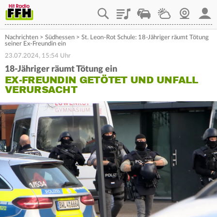
Playlist
Staupilot
Wetter
Webcam
Mein
Nachrichten
>
Südhessen
>
St. Leon-Rot Schule: 18-Jähriger räumt Tötung
seiner Ex-Freundin ein
23.07.2024, 15:54 Uhr
18-Jähriger räumt Tötung ein
EX-FREUNDIN GETÖTET UND UNFALL
VERURSACHT