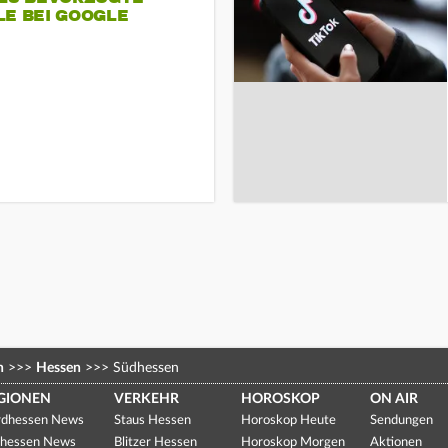
LE BEI GOOGLE
n
>>>
Hessen
>>>
Südhessen
GIONEN
VERKEHR
HOROSKOP
ON AIR
dhessen News
Staus Hessen
Horoskop Heute
Sendungen
hessen News
Blitzer Hessen
Horoskop Morgen
Aktionen