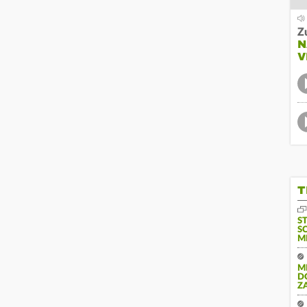
Z
N
V
T
S
S
M
M
D
Z