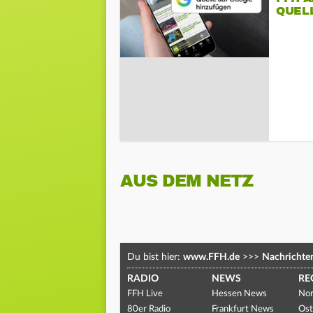
QUEL
AUS DEM NETZ
Du bist hier:
www.FFH.de
>>>
Nachrichte
RADIO
NEWS
RE
FFH Live
Hessen News
Nor
80er Radio
Frankfurt News
Ost