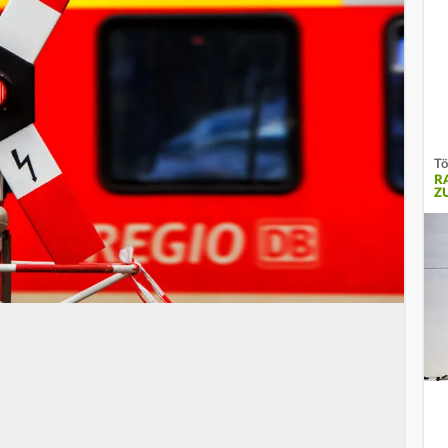
Tö
R
Z