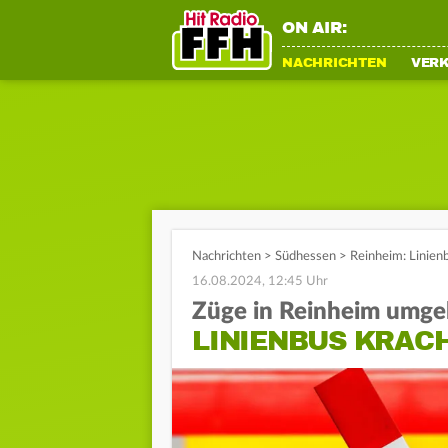
ON AIR:
NACHRICHTEN
VER
Nachrichten
>
Südhessen
>
Reinheim: Linien
16.08.2024, 12:45 Uhr
Züge in Reinheim umgel
LINIENBUS KRAC