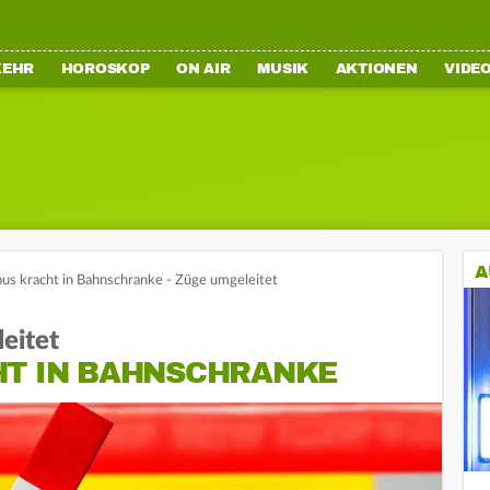
KEHR
HOROSKOP
ON AIR
MUSIK
AKTIONEN
VIDE
A
bus kracht in Bahnschranke - Züge umgeleitet
eitet
HT IN BAHNSCHRANKE