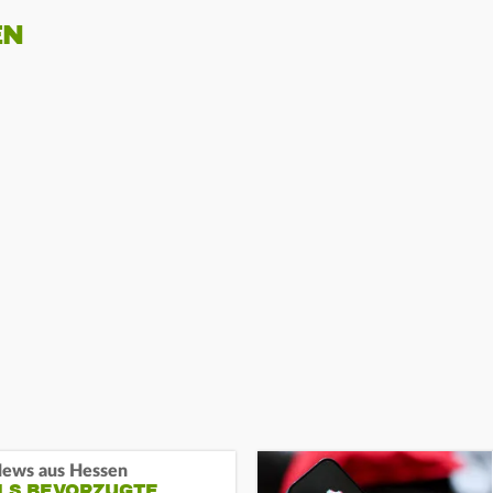
EN
ews aus Hessen
ALS BEVORZUGTE