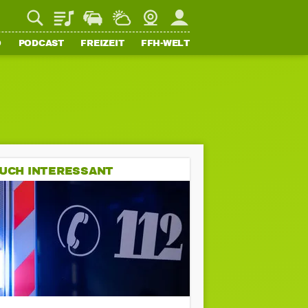
Playlist
Staupilot
Wetter
Webcam
Mein FFH
O
PODCAST
FREIZEIT
FFH-WELT
UCH INTERESSANT