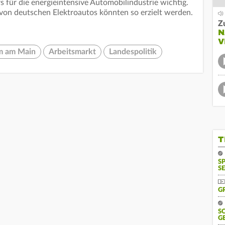
 für die energieintensive Automobilindustrie wichtig.
 von deutschen Elektroautos könnten so erzielt werden.
Z
N
V
m am Main
Arbeitsmarkt
Landespolitik
T
S
SE
G
S
G