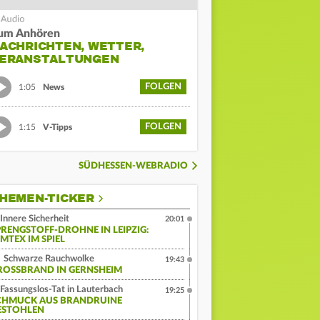
um Anhören
ACHRICHTEN, WETTER,
ERANSTALTUNGEN
FOLGEN
1:05
News
FOLGEN
1:15
V-Tipps
SÜDHESSEN-WEBRADIO
HEMEN-TICKER
Innere Sicherheit
20:01
PRENGSTOFF-DROHNE IN LEIPZIG:
MTEX IM SPIEL
Schwarze Rauchwolke
19:43
ROSSBRAND IN GERNSHEIM
Fassungslos-Tat in Lauterbach
19:25
CHMUCK AUS BRANDRUINE
ESTOHLEN