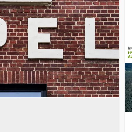
In
H
A