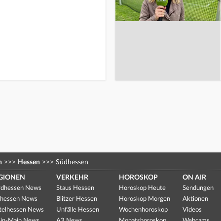
n
>>>
Hessen
>>>
Südhessen
GIONEN
VERKEHR
HOROSKOP
ON AIR
dhessen News
Staus Hessen
Horoskop Heute
Sendungen
hessen News
Blitzer Hessen
Horoskop Morgen
Aktionen
telhessen News
Unfälle Hessen
Wochenhoroskop
Videos
in-Main News
A3 News
Monatshoroskop
Webcams