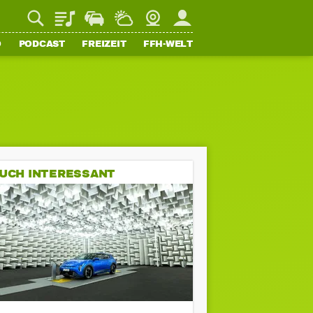
Playlist
Staupilot
Wetter
Webcam
Mein FFH
O
PODCAST
FREIZEIT
FFH-WELT
UCH INTERESSANT