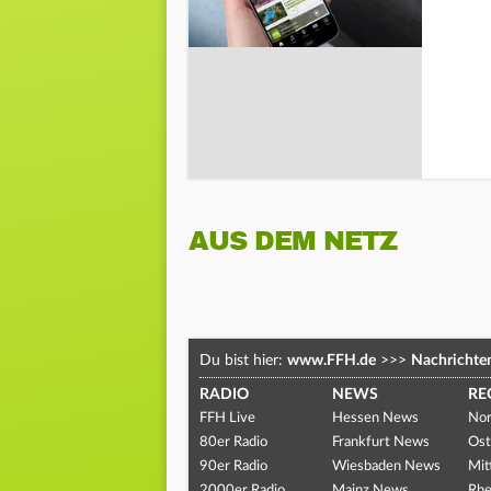
AUS DEM NETZ
Du bist hier:
www.FFH.de
>>>
Nachrichte
RADIO
NEWS
RE
FFH Live
Hessen News
Nor
80er Radio
Frankfurt News
Ost
90er Radio
Wiesbaden News
Mit
2000er Radio
Mainz News
Rhe