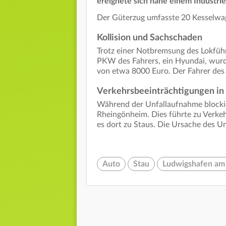
ereignete sich nahe einem Industri
Der Güterzug umfasste 20 Kesselwag
Kollision und Sachschaden
Trotz einer Notbremsung des Lokführ
PKW des Fahrers, ein Hyundai, wurd
von etwa 8000 Euro. Der Fahrer des 
Verkehrsbeeinträchtigungen i
Während der Unfallaufnahme blockie
Rheingönheim. Dies führte zu Verke
es dort zu Staus. Die Ursache des Un
Auto
Stau
Ludwigshafen am