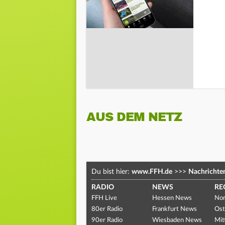
AUS DEM NETZ
Du bist hier:
www.FFH.de
>>>
Nachrichte
RADIO
NEWS
RE
FFH Live
Hessen News
Nor
80er Radio
Frankfurt News
Ost
90er Radio
Wiesbaden News
Mit