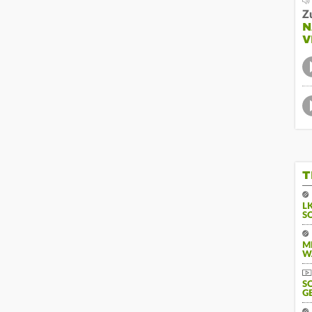
Z
N
V
T
L
S
M
W
S
G