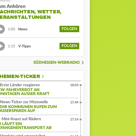
um Anhören
ACHRICHTEN, WETTER,
ERANSTALTUNGEN
FOLGEN
1:05
News
FOLGEN
1:15
V-Tipps
SÜDHESSEN-WEBRADIO
HEMEN-TICKER
Erste Länder reagieren
18:03
KW-FAHRVERBOT AN
ONNTAGEN AUSSER KRAFT
News-Ticker zur Hitzewelle
17:49
EHR KOMMUNEN RUFEN ZUM
ASSERSPAREN AUF
Mini-Knast auf Rädern
17:14
O LÄUFT EIN
EFANGENENTRANSPORT AB