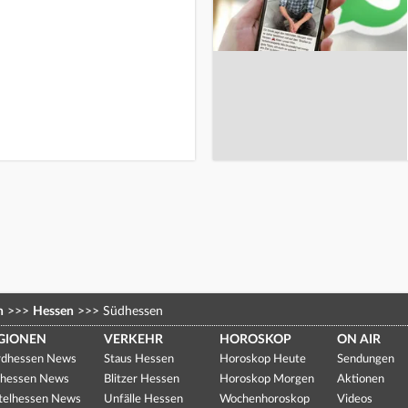
n
>>>
Hessen
>>>
Südhessen
GIONEN
VERKEHR
HOROSKOP
ON AIR
dhessen News
Staus Hessen
Horoskop Heute
Sendungen
hessen News
Blitzer Hessen
Horoskop Morgen
Aktionen
telhessen News
Unfälle Hessen
Wochenhoroskop
Videos