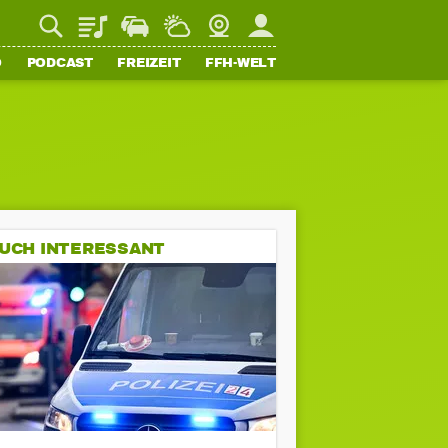
Playlist
Staupilot
Wetter
Webcam
Mein FFH
O
PODCAST
FREIZEIT
FFH-WELT
UCH INTERESSANT