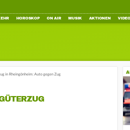
KEHR
HOROSKOP
ON AIR
MUSIK
AKTIONEN
VIDE
A
zug in Rheingönheim: Auto gegen Zug
 GÜTERZUG