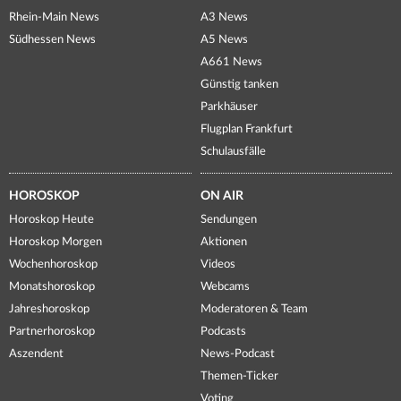
Rhein-Main News
A3 News
Südhessen News
A5 News
A661 News
Günstig tanken
Parkhäuser
Flugplan Frankfurt
Schulausfälle
HOROSKOP
ON AIR
Horoskop Heute
Sendungen
Horoskop Morgen
Aktionen
Wochenhoroskop
Videos
Monatshoroskop
Webcams
Jahreshoroskop
Moderatoren & Team
Partnerhoroskop
Podcasts
Aszendent
News-Podcast
Themen-Ticker
Voting