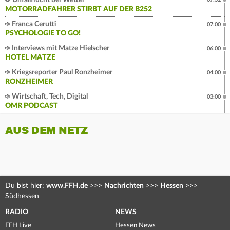
Unfallflucht bei Wetter
MOTORRADFAHRER STIRBT AUF DER B252
Franca Cerutti
07:00
PSYCHOLOGIE TO GO!
Interviews mit Matze Hielscher
06:00
HOTEL MATZE
Kriegsreporter Paul Ronzheimer
04:00
RONZHEIMER
Wirtschaft, Tech, Digital
03:00
OMR PODCAST
AUS DEM NETZ
Du bist hier:
www.FFH.de
>>>
Nachrichten
>>>
Hessen
>>>
Südhessen
RADIO
NEWS
FFH Live
Hessen News