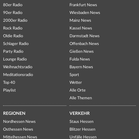
80er Radio
Frankfurt News
90er Radio
Wiesbaden News
2000er Radio
Mainz News
Rock Radio
Kassel News
Oldie Radio
Darmstadt News
Schlager Radio
Offenbach News
Party Radio
Gießen News
Lounge Radio
Fulda News
Weihnachtsradio
Bayern News
Meditationsradio
Sport
Top 40
Wetter
Playlist
Alle Orte
Alle Themen
REGIONEN
VERKEHR
Nordhessen News
Staus Hessen
Osthessen News
Blitzer Hessen
Mittelhessen News
Unfälle Hessen