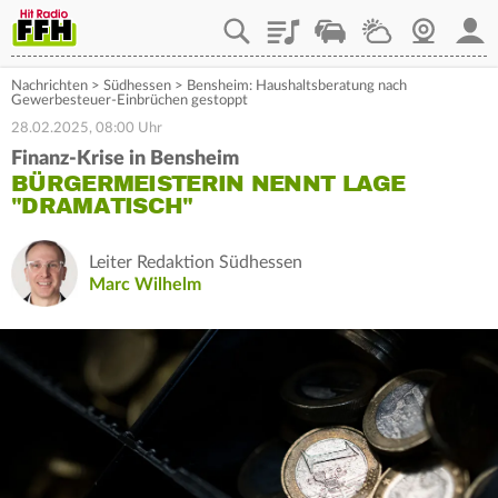
Playlist
Staupilot
Wetter
Webcam
Mein
Nachrichten
>
Südhessen
>
Bensheim: Haushaltsberatung nach
Gewerbesteuer-Einbrüchen gestoppt
28.02.2025, 08:00 Uhr
Finanz-Krise in Bensheim
BÜRGERMEISTERIN NENNT LAGE
"DRAMATISCH"
Leiter Redaktion Südhessen
Marc Wilhelm