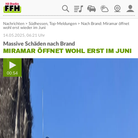
Playlist
Staupilot
Wetter
Webcam
Mein
Nachrichten
>
Südhessen
,
Top-Meldungen
>
Nach Brand: Miramar öffnet
wohl erst wieder im Juni
14.05.2025, 06:21 Uhr
Massive Schäden nach Brand
MIRAMAR ÖFFNET WOHL ERST IM JUNI
00:54