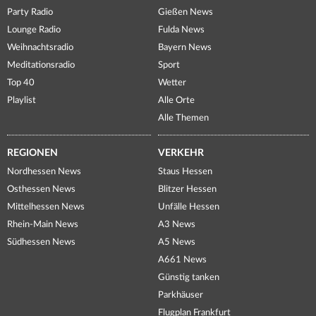
Party Radio
Gießen News
Lounge Radio
Fulda News
Weihnachtsradio
Bayern News
Meditationsradio
Sport
Top 40
Wetter
Playlist
Alle Orte
Alle Themen
REGIONEN
VERKEHR
Nordhessen News
Staus Hessen
Osthessen News
Blitzer Hessen
Mittelhessen News
Unfälle Hessen
Rhein-Main News
A3 News
Südhessen News
A5 News
A661 News
Günstig tanken
Parkhäuser
Flugplan Frankfurt