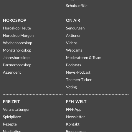
Schulausfälle
HOROSKOP
ON AIR
Horoskop Heute
Sendungen
Horoskop Morgen
Aktionen
Wochenhoroskop
Videos
Monatshoroskop
Webcams
Jahreshoroskop
Moderatoren & Team
Partnerhoroskop
Podcasts
Aszendent
News-Podcast
Themen-Ticker
Voting
FREIZEIT
FFH-WELT
Veranstaltungen
FFH-App
Spielplätze
Newsletter
Rezepte
Kontakt
Meditation
Frequenzen