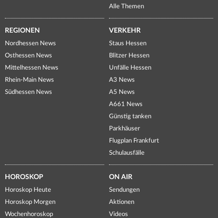
Alle Themen
REGIONEN
VERKEHR
Nordhessen News
Staus Hessen
Osthessen News
Blitzer Hessen
Mittelhessen News
Unfälle Hessen
Rhein-Main News
A3 News
Südhessen News
A5 News
A661 News
Günstig tanken
Parkhäuser
Flugplan Frankfurt
Schulausfälle
HOROSKOP
ON AIR
Horoskop Heute
Sendungen
Horoskop Morgen
Aktionen
Wochenhoroskop
Videos