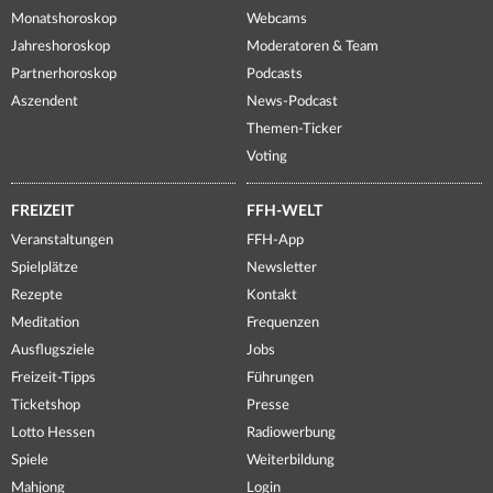
Monatshoroskop
Webcams
Jahreshoroskop
Moderatoren & Team
Partnerhoroskop
Podcasts
Aszendent
News-Podcast
Themen-Ticker
Voting
FREIZEIT
FFH-WELT
Veranstaltungen
FFH-App
Spielplätze
Newsletter
Rezepte
Kontakt
Meditation
Frequenzen
Ausflugsziele
Jobs
Freizeit-Tipps
Führungen
Ticketshop
Presse
Lotto Hessen
Radiowerbung
Spiele
Weiterbildung
Mahjong
Login