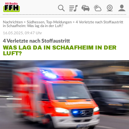
Playlist
Staupilot
Wetter
Webcam
Mein
Nachrichten
>
Südhessen
,
Top-Meldungen
>
4 Verletzte nach Stoffaustritt
in Schaafheim: Was lag da in der Luft?
16.05.2025, 09:47 Uhr
4 Verletzte nach Stoffaustritt
WAS LAG DA IN SCHAAFHEIM IN DER
LUFT?