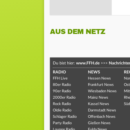
AUS DEM NETZ
Du bist hier:
www.FFH.de
>>>
Nachrichte
RADIO
NEWS
RE
FFH Live
Hessen News
Nor
80er Radio
Frankfurt News
Ost
90er Radio
Wiesbaden News
Mit
2000er Radio
Mainz News
Rhe
Rock Radio
Kassel News
Süd
Oldie Radio
Darmstadt News
Schlager Radio
Offenbach News
Party Radio
Gießen News
Lounge Radio
Fulda News