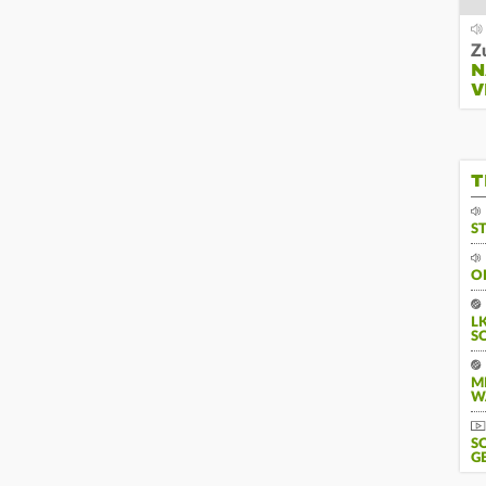
Z
N
V
T
S
O
L
S
M
W
S
G