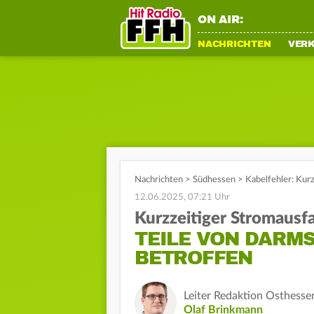
ON AIR:
NACHRICHTEN
VER
Nachrichten
>
Südhessen
>
Kabelfehler: Kur
12.06.2025, 07:21 Uhr
Kurzzeitiger Stromausfa
TEILE VON DARM
BETROFFEN
Leiter Redaktion Osthesse
Olaf Brinkmann