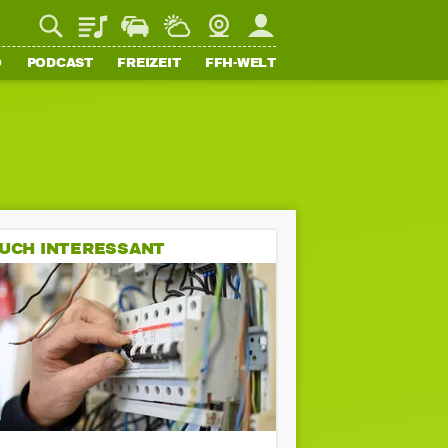
Playlist
Staupilot
Wetter
Webcam
Mein FFH
O
PODCAST
FREIZEIT
FFH-WELT
UCH INTERESSANT