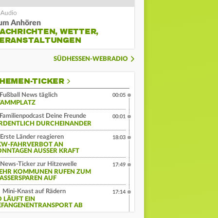
um Anhören
ACHRICHTEN, WETTER,
ERANSTALTUNGEN
SÜDHESSEN-WEBRADIO
HEMEN-TICKER
Fußball News täglich
00:05
TAMMPLATZ
Familienpodcast Deine Freunde
00:01
RDENTLICH DURCHEINANDER
Erste Länder reagieren
18:03
KW-FAHRVERBOT AN
ONNTAGEN AUSSER KRAFT
News-Ticker zur Hitzewelle
17:49
EHR KOMMUNEN RUFEN ZUM
ASSERSPAREN AUF
Mini-Knast auf Rädern
17:14
O LÄUFT EIN
EFANGENENTRANSPORT AB