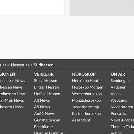
n
>>>
Hessen
>>>
Südhessen
GIONEN
VERKEHR
HOROSKOP
ON AIR
dhessen News
Staus Hessen
Horoskop Heute
Sendungen
hessen News
Blitzer Hessen
Horoskop Morgen
Aktionen
telhessen News
Unfälle Hessen
Wochenhoroskop
Videos
in-Main News
A3 News
Monatshoroskop
Webcams
hessen News
A5 News
Jahreshoroskop
Moderatoren
A661 News
Partnerhoroskop
Podcasts
Günstig tanken
Aszendent
News-Podcas
Parkhäuser
Themen-Tick
Flugplan Frankfurt
Voting