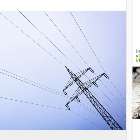
Da
V
U