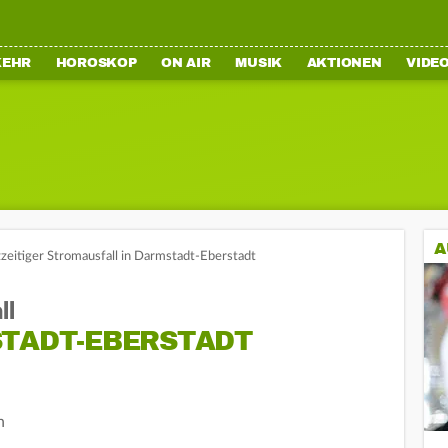
KEHR
HOROSKOP
ON AIR
MUSIK
AKTIONEN
VIDE
A
zzeitiger Stromausfall in Darmstadt-Eberstadt
ll
STADT-EBERSTADT
n