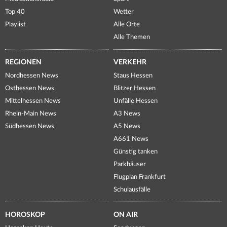
Top 40
Wetter
Playlist
Alle Orte
Alle Themen
REGIONEN
VERKEHR
Nordhessen News
Staus Hessen
Osthessen News
Blitzer Hessen
Mittelhessen News
Unfälle Hessen
Rhein-Main News
A3 News
Südhessen News
A5 News
A661 News
Günstig tanken
Parkhäuser
Flugplan Frankfurt
Schulausfälle
HOROSKOP
ON AIR