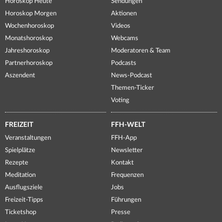
Horoskop Heute
Sendungen
Horoskop Morgen
Aktionen
Wochenhoroskop
Videos
Monatshoroskop
Webcams
Jahreshoroskop
Moderatoren & Team
Partnerhoroskop
Podcasts
Aszendent
News-Podcast
Themen-Ticker
Voting
FREIZEIT
FFH-WELT
Veranstaltungen
FFH-App
Spielplätze
Newsletter
Rezepte
Kontakt
Meditation
Frequenzen
Ausflugsziele
Jobs
Freizeit-Tipps
Führungen
Ticketshop
Presse