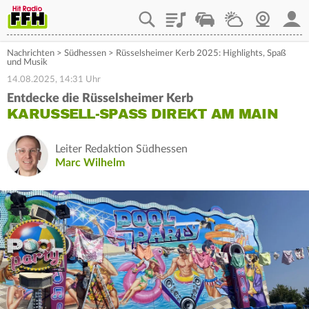
Playlist
Staupilot
Wetter
Webcam
Mein
Nachrichten
>
Südhessen
>
Rüsselsheimer Kerb 2025: Highlights, Spaß
und Musik
14.08.2025, 14:31 Uhr
Entdecke die Rüsselsheimer Kerb
KARUSSELL-SPASS DIREKT AM MAIN
Leiter Redaktion Südhessen
Marc Wilhelm