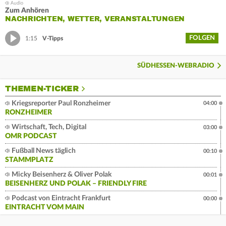
Zum Anhören
NACHRICHTEN, WETTER, VERANSTALTUNGEN
FOLGEN
1:15
V-Tipps
SÜDHESSEN-WEBRADIO
THEMEN-TICKER
Kriegsreporter Paul Ronzheimer
04:00
RONZHEIMER
Wirtschaft, Tech, Digital
03:00
OMR PODCAST
Fußball News täglich
00:10
STAMMPLATZ
Micky Beisenherz & Oliver Polak
00:01
BEISENHERZ UND POLAK – FRIENDLY FIRE
Podcast von Eintracht Frankfurt
00:00
EINTRACHT VOM MAIN