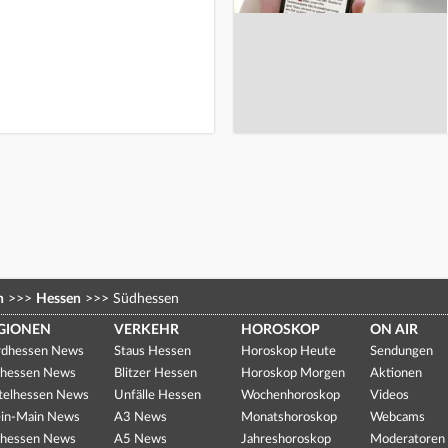
n
>>>
Hessen
>>>
Südhessen
GIONEN
VERKEHR
HOROSKOP
ON AIR
dhessen News
Staus Hessen
Horoskop Heute
Sendungen
hessen News
Blitzer Hessen
Horoskop Morgen
Aktionen
telhessen News
Unfälle Hessen
Wochenhoroskop
Videos
in-Main News
A3 News
Monatshoroskop
Webcams
hessen News
A5 News
Jahreshoroskop
Moderatoren