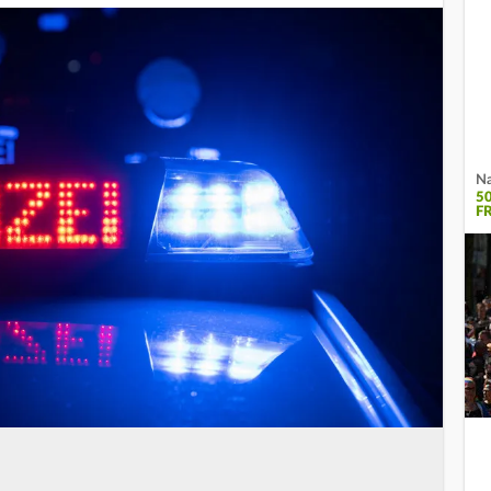
Na
5
F