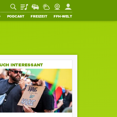
Playlist
Staupilot
Wetter
Webcam
Mein FFH
O
PODCAST
FREIZEIT
FFH-WELT
UCH INTERESSANT