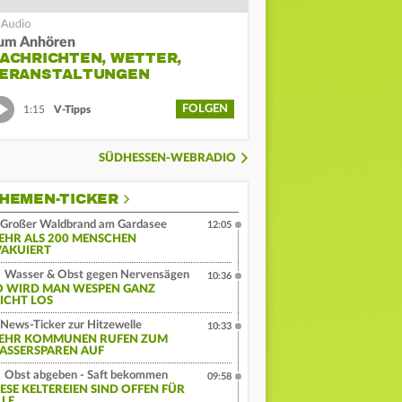
um Anhören
ACHRICHTEN, WETTER,
ERANSTALTUNGEN
FOLGEN
1:15
V-Tipps
SÜDHESSEN-WEBRADIO
HEMEN-TICKER
Großer Waldbrand am Gardasee
12:05
EHR ALS 200 MENSCHEN
VAKUIERT
Wasser & Obst gegen Nervensägen
10:36
O WIRD MAN WESPEN GANZ
EICHT LOS
News-Ticker zur Hitzewelle
10:33
EHR KOMMUNEN RUFEN ZUM
ASSERSPAREN AUF
Obst abgeben - Saft bekommen
09:58
IESE KELTEREIEN SIND OFFEN FÜR
LLE