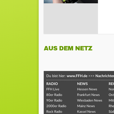
AUS DEM NETZ
Du bist hier:
www.FFH.de
>>>
Nachrichte
RADIO
NEWS
RE
FFH Live
Hessen News
Nor
80er Radio
Frankfurt News
Ost
90er Radio
Wiesbaden News
Mit
2000er Radio
Mainz News
Rhe
Rock Radio
Kassel News
Süd