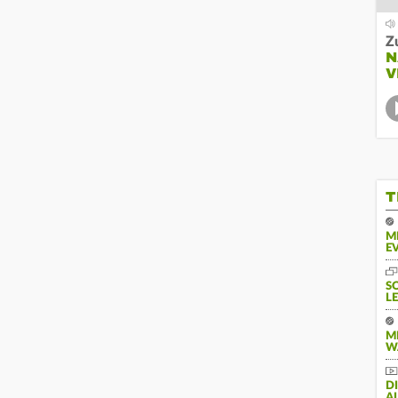
Z
N
V
T
M
E
S
L
M
W
D
A