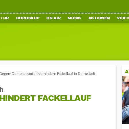
KEHR
HOROSKOP
ON AIR
MUSIK
AKTIONEN
VIDE
A
Gegen-Demonstranten verhindern Fackellauf in Darmstadt
ch
HINDERT FACKELLAUF