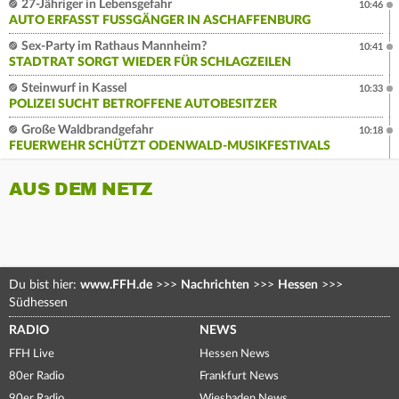
27-Jähriger in Lebensgefahr
10:46
AUTO ERFASST FUSSGÄNGER IN ASCHAFFENBURG
Sex-Party im Rathaus Mannheim?
10:41
STADTRAT SORGT WIEDER FÜR SCHLAGZEILEN
Steinwurf in Kassel
10:33
POLIZEI SUCHT BETROFFENE AUTOBESITZER
Große Waldbrandgefahr
10:18
FEUERWEHR SCHÜTZT ODENWALD-MUSIKFESTIVALS
AUS DEM NETZ
Du bist hier:
www.FFH.de
>>>
Nachrichten
>>>
Hessen
>>>
Südhessen
RADIO
NEWS
FFH Live
Hessen News
80er Radio
Frankfurt News
90er Radio
Wiesbaden News