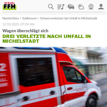
Playlist
Staupilot
Wetter
Webcam
Mein
Nachrichten
>
Südhessen
>
Schwerverletzter bei Unfall in Michelstadt
12.10.2025, 07:24 Uhr
Wagen überschlägt sich
DREI VERLETZTE NACH UNFALL IN
MICHELSTADT