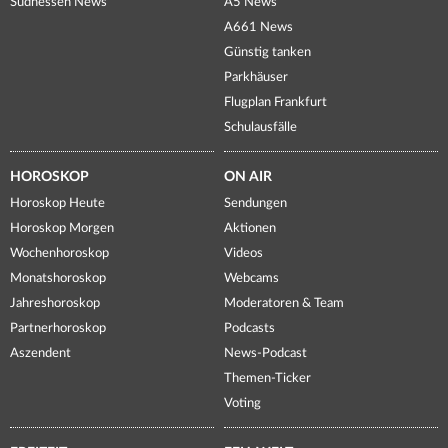
Südhessen News
A5 News
A661 News
Günstig tanken
Parkhäuser
Flugplan Frankfurt
Schulausfälle
HOROSKOP
ON AIR
Horoskop Heute
Sendungen
Horoskop Morgen
Aktionen
Wochenhoroskop
Videos
Monatshoroskop
Webcams
Jahreshoroskop
Moderatoren & Team
Partnerhoroskop
Podcasts
Aszendent
News-Podcast
Themen-Ticker
Voting