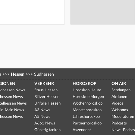
n
>>>
Hessen
>>>
Südhessen
GIONEN
VERKEHR
HOROSKOP
ON AIR
dhessen News
Staus Hessen
Horoskop Heute
Sendungen
hessen News
Blitzer Hessen
Horoskop Morgen
Aktionen
telhessen News
Unfälle Hessen
Wochenhoroskop
Videos
in-Main News
A3 News
Monatshoroskop
Webcams
hessen News
A5 News
Jahreshoroskop
Moderatoren
A661 News
Partnerhoroskop
Podcasts
Günstig tanken
Aszendent
News-Podcas