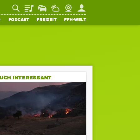
Playlist
Staupilot
Wetter
Webcam
Mein FFH
O
PODCAST
FREIZEIT
FFH-WELT
UCH INTERESSANT