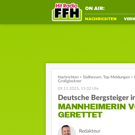
ON AIR:
NACHRICHTEN
VER
Nachrichten
>
Südhessen
,
Top-Meldungen
>
Großglockner
09.11.2025, 15:32 Uhr
Deutsche Bergsteiger i
MANNHEIMERIN V
ERETTET
Redakteur