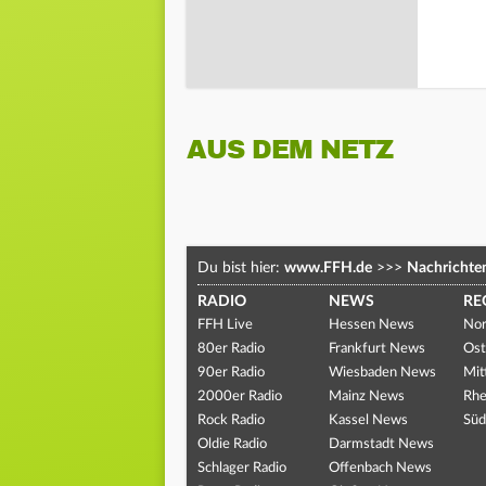
AUS DEM NETZ
Du bist hier:
www.FFH.de
>>>
Nachrichte
RADIO
NEWS
RE
FFH Live
Hessen News
Nor
80er Radio
Frankfurt News
Ost
90er Radio
Wiesbaden News
Mit
2000er Radio
Mainz News
Rhe
Rock Radio
Kassel News
Süd
Oldie Radio
Darmstadt News
Schlager Radio
Offenbach News