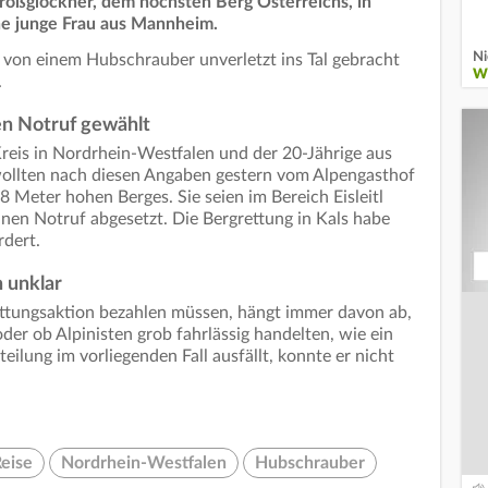
roßglockner, dem höchsten Berg Österreichs, in
ne junge Frau aus Mannheim.
Ni
s von einem Hubschrauber unverletzt ins Tal gebracht
W
.
en Notruf gewählt
reis in Nordrhein-Westfalen und der 20-Jährige aus
llten nach diesen Angaben gestern vom Alpengasthof
 Meter hohen Berges. Sie seien im Bereich Eisleitl
en Notruf abgesetzt. Die Bergrettung in Kals habe
dert.
h unklar
ttungsaktion bezahlen müssen, hängt immer davon ab,
oder ob Alpinisten grob fahrlässig handelten, wie ein
teilung im vorliegenden Fall ausfällt, konnte er nicht
eise
Nordrhein-Westfalen
Hubschrauber