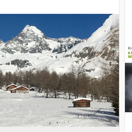
Kr
6
W