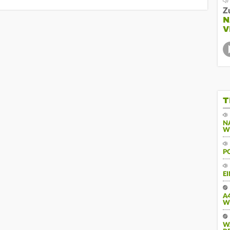
Z
N
V
T
N
W
P
E
A
W
W