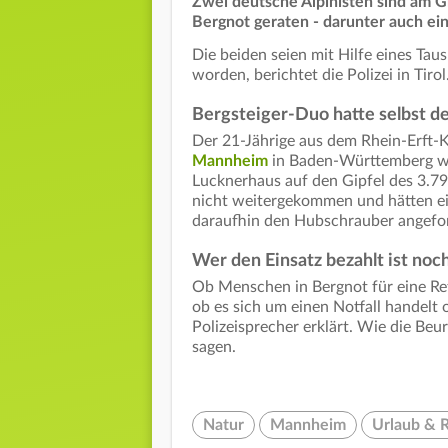
Zwei deutsche Alpinisten sind am G
Bergnot geraten - darunter auch ei
Die beiden seien mit Hilfe eines Tau
worden, berichtet die Polizei in Tirol
Bergsteiger-Duo hatte selbst d
Der 21-Jährige aus dem Rhein-Erft-K
Mannheim
in Baden-Württemberg wo
Lucknerhaus auf den Gipfel des 3.798
nicht weitergekommen und hätten ein
daraufhin den Hubschrauber angefor
Wer den Einsatz bezahlt ist noc
Ob Menschen in Bergnot für eine Re
ob es sich um einen Notfall handelt 
Polizeisprecher erklärt. Wie die Beur
sagen.
Natur
Mannheim
Urlaub & R