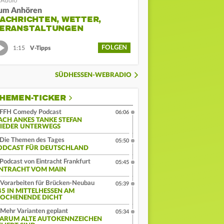
um Anhören
ACHRICHTEN, WETTER,
ERANSTALTUNGEN
FOLGEN
1:15
V-Tipps
SÜDHESSEN-WEBRADIO
HEMEN-TICKER
FFH Comedy Podcast
06:06
ACH ANKES TANKE STEFAN
IEDER UNTERWEGS
Die Themen des Tages
05:50
ODCAST FÜR DEUTSCHLAND
Podcast von Eintracht Frankfurt
05:45
INTRACHT VOM MAIN
Vorarbeiten für Brücken-Neubau
05:39
45 IN MITTELHESSEN AM
OCHENENDE DICHT
Mehr Varianten geplant
05:34
ARUM ALTE AUTOKENNZEICHEN