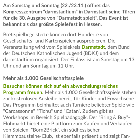
Am Samstag und Sonntag (22./23.11.) öffnet das
Kongresszentrum “darmstadtium” in Darmstadt seine Türen
für die 30. Ausgabe von "Darmstadt spielt". Das Event ist
bekannt als das größte Spielefest in Hessen.
Brettspielbegeisterte können dort Hunderte von
Gesellschafts- und Kartenspielen ausprobieren. Die
Veranstaltung wird vom Spielekreis
Darmstadt
, dem Bund
der Deutschen Katholischen Jugend (BDKJ) und dem
darmstadtium organisiert. Der Einlass ist am Samstag um 13
Uhr und am Sonntag um 11 Uhr.
Mehr als 1.000 Gesellschaftsspiele
Besucher können sich auf ein abwechslungsreiches
Programm freuen.
Mehr als 1.000 Gesellschaftsspiele stehen
zur kostenlosen Ausleihe bereit, für Kinder und Erwachsene.
Das Programm beinhaltet auch Turniere beliebter Spiele wie
"Carcassonne", "Tichu" und "Catan". Zudem gibt es
Workshops im Bereich Spielpädagogik. Der "Bring & Buy"-
Flohmarkt bietet eine Plattform zum Kaufen und Verkaufen
von Spielen. "Born2Brick", ein südhessischer
Klemmbausteine-Club, ist ebenfalls präsent und zeigt Fan-