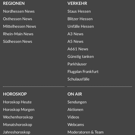
REGIONEN
VERKEHR
Nordhessen News
Staus Hessen
Osthessen News
Blitzer Hessen
Mittelhessen News
Unfälle Hessen
Rhein-Main News
A3 News
Südhessen News
A5 News
A661 News
Günstig tanken
Parkhäuser
Flugplan Frankfurt
Schulausfälle
HOROSKOP
ON AIR
Horoskop Heute
Sendungen
Horoskop Morgen
Aktionen
Wochenhoroskop
Videos
Monatshoroskop
Webcams
Jahreshoroskop
Moderatoren & Team