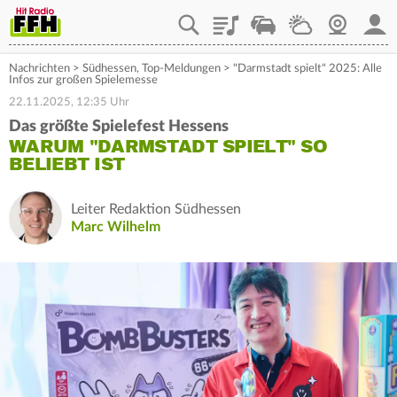
Playlist
Staupilot
Wetter
Webcam
Mein
Nachrichten
>
Südhessen
,
Top-Meldungen
>
"Darmstadt spielt" 2025: Alle
Infos zur großen Spielemesse
22.11.2025, 12:35 Uhr
Das größte Spielefest Hessens
WARUM "DARMSTADT SPIELT" SO
BELIEBT IST
Leiter Redaktion Südhessen
Marc Wilhelm