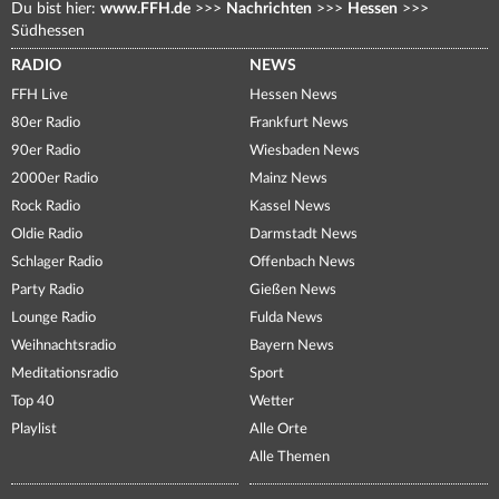
Du bist hier:
www.FFH.de
>>>
Nachrichten
>>>
Hessen
>>>
Südhessen
RADIO
NEWS
FFH Live
Hessen News
80er Radio
Frankfurt News
90er Radio
Wiesbaden News
2000er Radio
Mainz News
Rock Radio
Kassel News
Oldie Radio
Darmstadt News
Schlager Radio
Offenbach News
Party Radio
Gießen News
Lounge Radio
Fulda News
Weihnachtsradio
Bayern News
Meditationsradio
Sport
Top 40
Wetter
Playlist
Alle Orte
Alle Themen